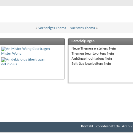
«
Vorheriges Thema
|
Nächstes Thema
»
Berechtigungen
Neue Themen erstellen:
Nein
Mister Wong
Themen beantworten:
Nein
Anhänge hochladen:
Nein
Beiträge bearbeiten:
Nein
del.icio.us
Kontakt
Roboternetz.de
Archiv