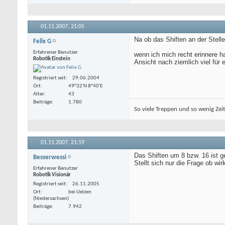
01.11.2007,
21:05
Na ob das Shiften an der Stelle
Felix G
Erfahrener Benutzer
wenn ich mich recht erinnere h
Robotik Einstein
Ansicht nach ziemlich viel für e
Registriert seit
29.06.2004
Ort
49°32'N 8°40'E
Alter
43
Beiträge
1.780
So viele Treppen und so wenig Zeit
01.11.2007,
21:19
Das Shiften um 8 bzw. 16 ist g
Besserwessi
Stellt sich nur die Frage ob wir
Erfahrener Benutzer
Robotik Visionär
Registriert seit
26.11.2005
Ort
bei Uelzen
(Niedersachsen)
Beiträge
7.942