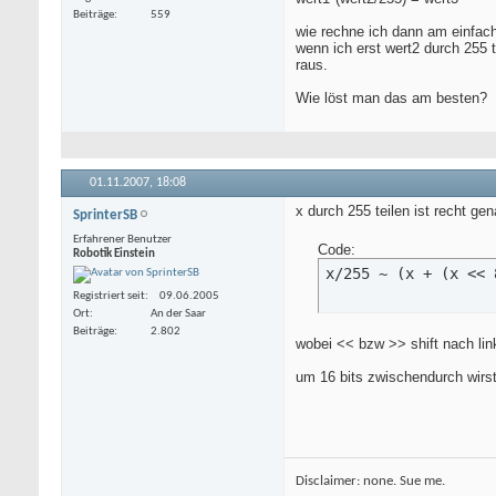
Beiträge
559
wie rechne ich dann am einfac
wenn ich erst wert2 durch 255
raus.
Wie löst man das am besten?
01.11.2007,
18:08
x durch 255 teilen ist recht ge
SprinterSB
Erfahrener Benutzer
Code:
Robotik Einstein
x/255 ~ (x + (x << 
Registriert seit
09.06.2005
Ort
An der Saar
Beiträge
2.802
wobei << bzw >> shift nach lin
um 16 bits zwischendurch wirst
Disclaimer: none. Sue me.