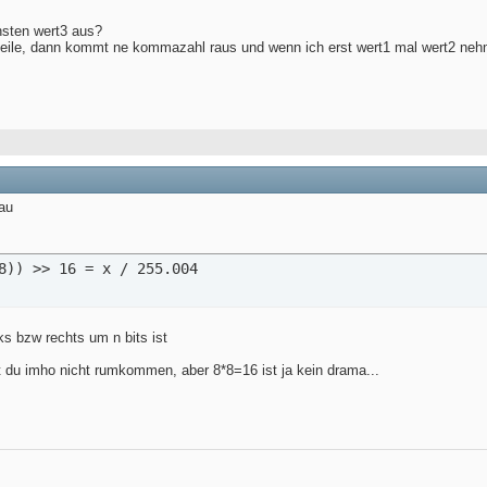
hsten wert3 aus?
 teile, dann kommt ne kommazahl raus und wenn ich erst wert1 mal wert2 ne
nau
8)) >> 16 = x / 255.004
ks bzw rechts um n bits ist
 du imho nicht rumkommen, aber 8*8=16 ist ja kein drama...