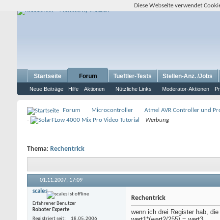
Diese Webseite verwendet Cookie
Startseite
Forum
Tueftler-Tests
Stellen-Anz. /Jobs
Neue Beiträge
Hilfe
Aktionen
Nützliche Links
Moderator-Aktionen
Pr
Forum
Microcontroller
Atmel AVR Controller und P
-
Werbung
Thema:
Rechentrick
01.11.2007,
17:09
scales
Rechentrick
Erfahrener Benutzer
Roboter Experte
wenn ich drei Register hab, die
wert1*(wert2/255) = wert3
Registriert seit
18.05.2006