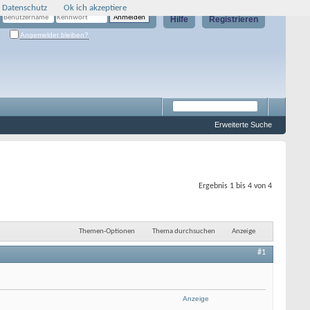
 Datenschutz
Ok ich akzeptiere
Hilfe
Registrieren
Angemeldet bleiben?
Erweiterte Suche
Ergebnis 1 bis 4 von 4
Themen-Optionen
Thema durchsuchen
Anzeige
#1
Anzeige