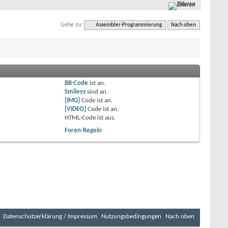
Zitieren
Gehe zu:
Assembler-Programmierung
Nach oben
BB-Code
ist
an
.
Smileys
sind
an
.
[IMG]
Code ist
an
.
[VIDEO]
Code ist
an
.
HTML-Code ist
aus
.
Foren-Regeln
Datenschutzerklärung / Impressum
Nutzungsbedingungen
Nach oben