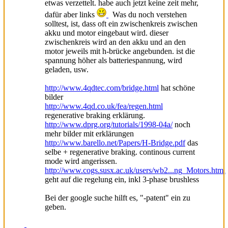
etwas verzettelt. habe auch jetzt keine zeit mehr,
dafür aber links
Was du noch verstehen
solltest, ist, dass oft ein zwischenkreis zwischen
akku und motor eingebaut wird. dieser
zwischenkreis wird an den akku und an den
motor jeweils mit h-brücke angebunden. ist die
spannung höher als batteriespannung, wird
geladen, usw.
http://www.4qdtec.com/bridge.html
hat schöne
bilder
http://www.4qd.co.uk/fea/regen.html
regenerative braking erklärung.
http://www.dprg.org/tutorials/1998-04a/
noch
mehr bilder mit erklärungen
http://www.barello.net/Papers/H-Bridge.pdf
das
selbe + regenerative braking. continous current
mode wird angerissen.
http://www.cogs.susx.ac.uk/users/wb2...ng_Motors.html
geht auf die regelung ein, inkl 3-phase brushless
Bei der google suche hilft es, "-patent" ein zu
geben.