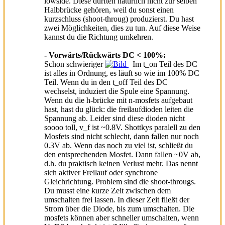
lowside. Diese dürften natürlich nicht zur selben
Halbbrücke gehören, weil du sonst einen
kurzschluss (shoot-throug) produzierst. Du hast
zwei Möglichkeiten, dies zu tun. Auf diese Weise
kannst du die Richtung umkehren.
- Vorwärts/Rückwärts DC < 100%:
Schon schwieriger
Im t_on Teil des DC
ist alles in Ordnung, es läuft so wie im 100% DC
Teil. Wenn du in den t_off Teil des DC
wechselst, induziert die Spule eine Spannung.
Wenn du die h-brücke mit n-mosfets aufgebaut
hast, hast du glück: die freilaufdioden leiten die
Spannung ab. Leider sind diese dioden nicht
soooo toll, v_f ist ~0.8V. Shottkys paralell zu den
Mosfets sind nicht schlecht, dann fallen nur noch
0.3V ab. Wenn das noch zu viel ist, schließt du
den entsprechenden Mosfet. Dann fallen ~0V ab,
d.h. du praktisch keinen Verlust mehr. Das nennt
sich aktiver Freilauf oder synchrone
Gleichrichtung. Problem sind die shoot-througs.
Du musst eine kurze Zeit zwischen dem
umschalten frei lassen. In dieser Zeit fließt der
Strom über die Diode, bis zum umschalten. Die
mosfets können aber schneller umschalten, wenn