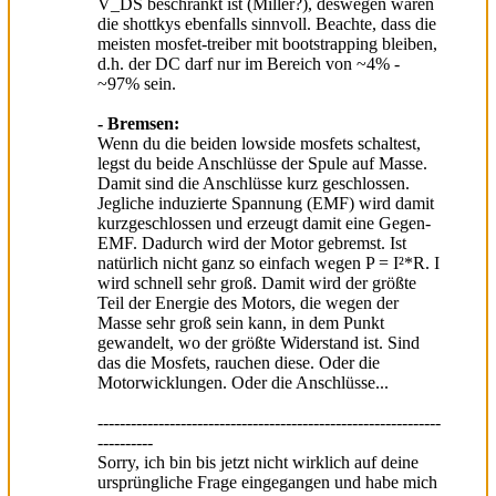
V_DS beschränkt ist (Miller?), deswegen wären
die shottkys ebenfalls sinnvoll. Beachte, dass die
meisten mosfet-treiber mit bootstrapping bleiben,
d.h. der DC darf nur im Bereich von ~4% -
~97% sein.
- Bremsen:
Wenn du die beiden lowside mosfets schaltest,
legst du beide Anschlüsse der Spule auf Masse.
Damit sind die Anschlüsse kurz geschlossen.
Jegliche induzierte Spannung (EMF) wird damit
kurzgeschlossen und erzeugt damit eine Gegen-
EMF. Dadurch wird der Motor gebremst. Ist
natürlich nicht ganz so einfach wegen P = I²*R. I
wird schnell sehr groß. Damit wird der größte
Teil der Energie des Motors, die wegen der
Masse sehr groß sein kann, in dem Punkt
gewandelt, wo der größte Widerstand ist. Sind
das die Mosfets, rauchen diese. Oder die
Motorwicklungen. Oder die Anschlüsse...
--------------------------------------------------------------
----------
Sorry, ich bin bis jetzt nicht wirklich auf deine
ursprüngliche Frage eingegangen und habe mich