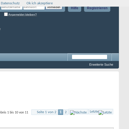
 Datenschutz
Ok ich akzeptiere
Hilfe
Registrieren
Angemeldet bleiben?
g
Erweiterte Suche
Letzte
Seite 1 von 2
1
2
bnis 1 bis 10 von 11