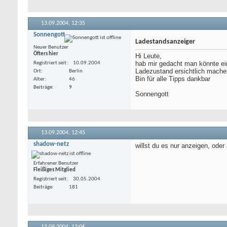
13.09.2004,
12:35
Sonnengott
Ladestandsanzeiger
Neuer Benutzer
Öfters hier
Hi Leute,
hab mir gedacht man könnte ei
Registriert seit
10.09.2004
Ladezustand ersichtlich mache
Ort
Berlin
Bin für alle Tipps dankbar
Alter
46
Beiträge
9
Sonnengott
13.09.2004,
12:45
shadow-netz
willst du es nur anzeigen, ode
Erfahrener Benutzer
Fleißiges Mitglied
Registriert seit
30.05.2004
Beiträge
181
13.09.2004,
13:06