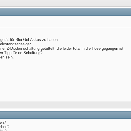
egerät für Blei-Gel-Akkus zu bauen.
adestandsanzeiger.
r Z-Dioden schaltung getüftelt, die leider total in die Hose gegangen ist.
en Tipp für ne Schaltung?
en sein.
gen?
geben?