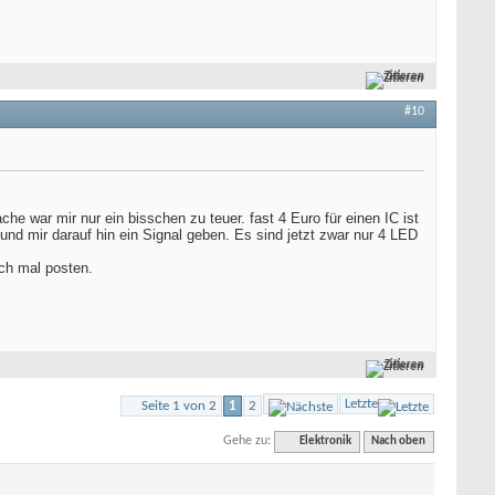
Zitieren
#10
e war mir nur ein bisschen zu teuer. fast 4 Euro für einen IC ist
nd mir darauf hin ein Signal geben. Es sind jetzt zwar nur 4 LED
ach mal posten.
Zitieren
Letzte
Seite 1 von 2
1
2
Gehe zu:
Elektronik
Nach oben