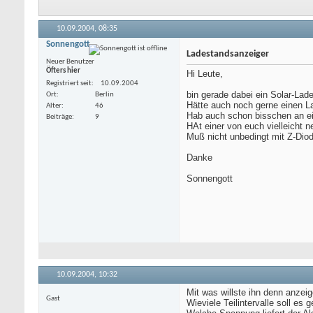
10.09.2004,
08:35
Sonnengott
Ladestandsanzeiger
Neuer Benutzer
Öfters hier
Hi Leute,
Registriert seit
10.09.2004
bin gerade dabei ein Solar-Lad
Ort
Berlin
Hätte auch noch gerne einen L
Alter
46
Hab auch schon bisschen an eine
Beiträge
9
HAt einer von euch vielleicht n
Muß nicht unbedingt mit Z-Diod
Danke
Sonnengott
10.09.2004,
10:32
Mit was willste ihn denn anzei
Gast
Wieviele Teilintervalle soll es 