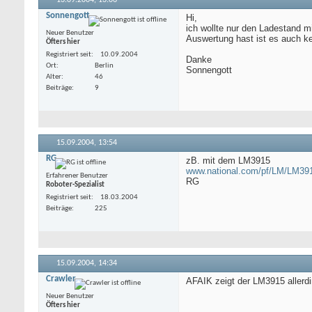
Sonnengott
Hi,
ich wollte nur den Ladestand m
Neuer Benutzer
Auswertung hast ist es auch k
Öfters hier
Registriert seit
10.09.2004
Danke
Ort
Berlin
Sonnengott
Alter
46
Beiträge
9
15.09.2004,
13:54
RG
zB. mit dem LM3915
www.national.com/pf/LM/LM39
Erfahrener Benutzer
RG
Roboter-Spezialist
Registriert seit
18.03.2004
Beiträge
225
15.09.2004,
14:34
Crawler
AFAIK zeigt der LM3915 allerdi
Neuer Benutzer
Öfters hier