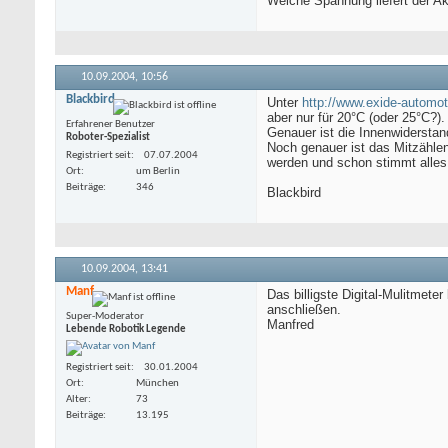
Welche Spannung liefert der A
10.09.2004,
10:56
Blackbird
Unter
http://www.exide-automot
aber nur für 20°C (oder 25°C?)
Erfahrener Benutzer
Genauer ist die Innenwidersta
Roboter-Spezialist
Noch genauer ist das Mitzähle
Registriert seit
07.07.2004
werden und schon stimmt alles
Ort
um Berlin
Beiträge
346
Blackbird
10.09.2004,
13:41
Manf
Das billigste Digital-Mulitmete
anschließen.
Super-Moderator
Manfred
Lebende Robotik Legende
Registriert seit
30.01.2004
Ort
München
Alter
73
Beiträge
13.195