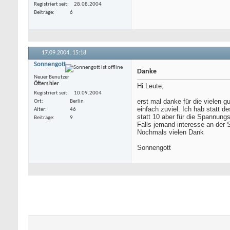
Registriert seit
28.08.2004
Beiträge
6
17.09.2004,
15:18
Sonnengott
Danke
Neuer Benutzer
Öfters hier
Hi Leute,
Registriert seit
10.09.2004
erst mal danke für die vielen 
Ort
Berlin
einfach zuviel. Ich hab statt 
Alter
46
statt 10 aber für die Spannun
Beiträge
9
Falls jemand interesse an der 
Nochmals vielen Dank
Sonnengott