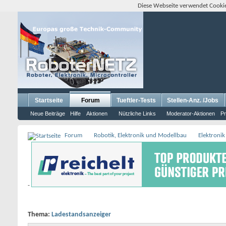
Diese Webseite verwendet Cookie
Startseite
Forum
Tueftler-Tests
Stellen-Anz. /Jobs
Neue Beiträge
Hilfe
Aktionen
Nützliche Links
Moderator-Aktionen
Pr
Forum
Robotik, Elektronik und Modellbau
Elektronik
-
Thema:
Ladestandsanzeiger