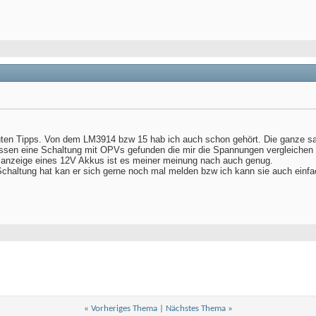
guten Tipps. Von dem LM3914 bzw 15 hab ich auch schon gehört. Die ganze sach
dessen eine Schaltung mit OPVs gefunden die mir die Spannungen vergleichen u
gsanzeige eines 12V Akkus ist es meiner meinung nach auch genug.
Schaltung hat kan er sich gerne noch mal melden bzw ich kann sie auch einf
«
Vorheriges Thema
|
Nächstes Thema
»