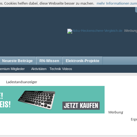
s. Cookies helfen dabei, diese Webseite besser zu machen.
mehr Informationen zum
Werbun
Neueste Beiträge
RN-Wissen
Elektronik-Projekte
emium Mitglieder
Aktivitäten
Technik Videos
Ladestandsanzeiger
Werbung
Erge