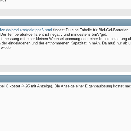
kku?
ive.de/produkte/gel/tipps6.html
findest Du eine Tabelle für Blei-Gel-Batterie
. Der Temperaturkoeffizient ist negativ und mindestens 5mV/grd.
ndsmessung mit einer kleinen Wechselspannung oder einer Impulsbelastung 
n der eingeladenen und der entnommenen Kapazität in mAh. Da muß nur ab und
 wieder.
r bei C kostet (4,95 mit Anzeige). Die Anzeige einer Eigenbaulösung kostet nach