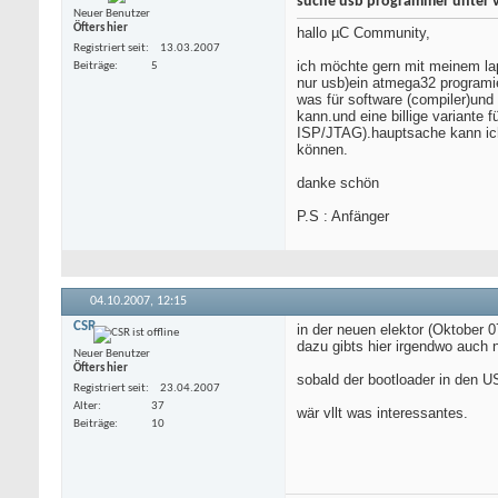
suche usb programmer unter vi
Neuer Benutzer
Öfters hier
hallo µC Community,
Registriert seit
13.03.2007
ich möchte gern mit meinem lap
Beiträge
5
nur usb)ein atmega32 programie
was für software (compiler)und
kann.und eine billige variante 
ISP/JTAG).hauptsache kann ic
können.
danke schön
P.S : Anfänger
04.10.2007,
12:15
CSR
in der neuen elektor (Oktober 
dazu gibts hier irgendwo auch 
Neuer Benutzer
Öfters hier
sobald der bootloader in den U
Registriert seit
23.04.2007
Alter
37
wär vllt was interessantes.
Beiträge
10