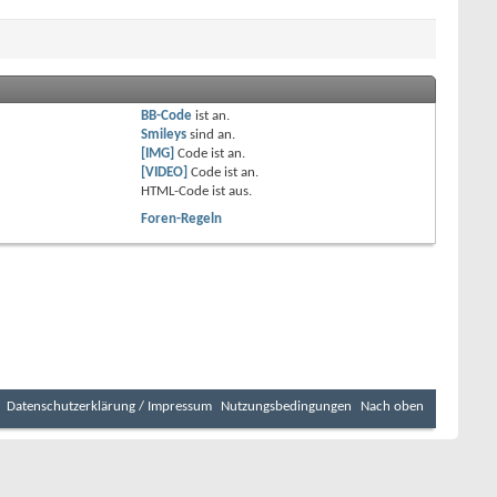
BB-Code
ist
an
.
Smileys
sind
an
.
[IMG]
Code ist
an
.
[VIDEO]
Code ist
an
.
HTML-Code ist
aus
.
Foren-Regeln
Datenschutzerklärung / Impressum
Nutzungsbedingungen
Nach oben