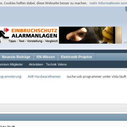
s. Cookies helfen dabei, diese Webseite besser zu machen.
mehr Informationen zum
W
Neueste Beiträge
RN-Wissen
Elektronik-Projekte
emium Mitglieder
Aktivitäten
Technik Videos
rogrammierung
AVR Hardwarethemen
suche usb programmer unter vista läuft