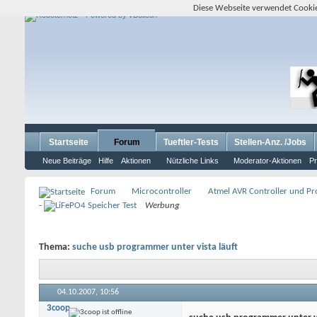
Diese Webseite verwendet Cookie
Startseite
Forum
Tueftler-Tests
Stellen-Anz. /Jobs
Neue Beiträge
Hilfe
Aktionen
Nützliche Links
Moderator-Aktionen
Pr
Forum
Microcontroller
Atmel AVR Controller und P
-
Werbung
Thema:
suche usb programmer unter vista läuft
04.10.2007,
10:56
3coop