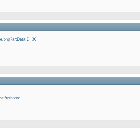
cle.php?artDataID=36
net/usbprog