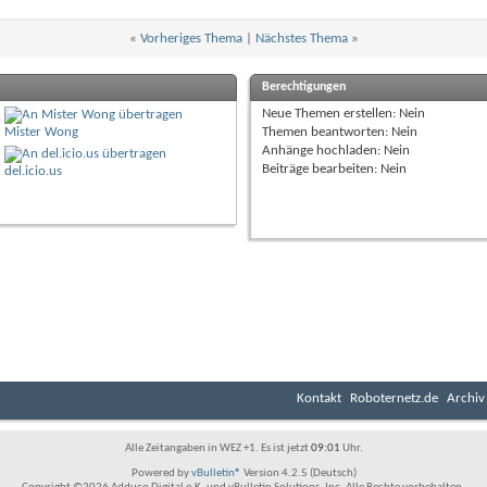
«
Vorheriges Thema
|
Nächstes Thema
»
Berechtigungen
Neue Themen erstellen:
Nein
Mister Wong
Themen beantworten:
Nein
Anhänge hochladen:
Nein
Beiträge bearbeiten:
Nein
del.icio.us
Kontakt
Roboternetz.de
Archiv
Alle Zeitangaben in WEZ +1. Es ist jetzt
09:01
Uhr.
Powered by
vBulletin®
Version 4.2.5 (Deutsch)