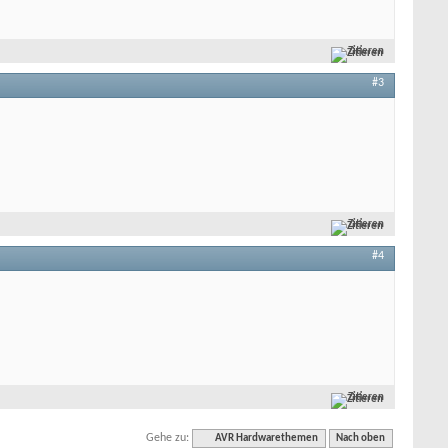
Zitieren
#3
Zitieren
#4
Zitieren
Gehe zu:
AVR Hardwarethemen
Nach oben