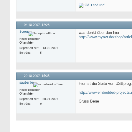
Feed Me!
04.10.2007,
12:26
3coop
was denkt über den hier :
http://www.myavr.de/shop/arti
Neuer Benutzer
Öfters hier
Registriert seit
13.03.2007
Beiträge
5
20.10.2007,
16:38
sauterbe
Hier ist die Seite von USBprog:
Neuer Benutzer
http://www.embedded-projects.
Öfters hier
Registriert seit
28.01.2007
Gruss Bene
Beiträge
6