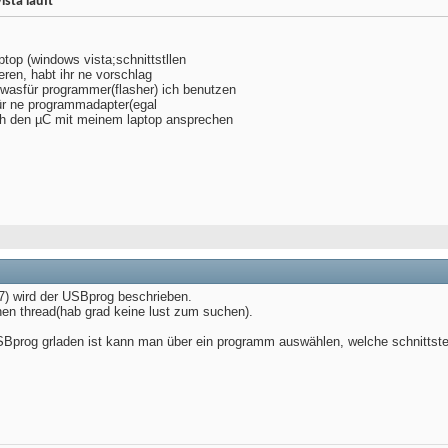
sta läuft
top (windows vista;schnittstllen
ren, habt ihr ne vorschlag
 wasfür programmer(flasher) ich benutzen
für ne programmadapter(egal
h den µC mit meinem laptop ansprechen
07) wird der USBprog beschrieben.
nen thread(hab grad keine lust zum suchen).
SBprog grladen ist kann man über ein programm auswählen, welche schnittstell