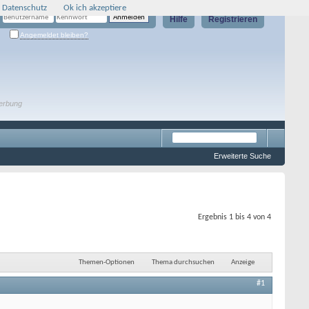
 Datenschutz
Ok ich akzeptiere
Hilfe
Registrieren
Angemeldet bleiben?
erbung
Erweiterte Suche
Ergebnis 1 bis 4 von 4
Themen-Optionen
Thema durchsuchen
Anzeige
#1