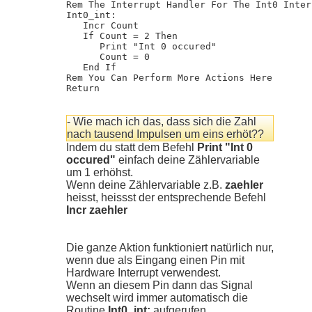
Rem The Interrupt Handler For The Int0 Interr
Int0_int:

   Incr Count

   If Count = 2 Then

      Print "Int 0 occured"

      Count = 0

   End If

Rem You Can Perform More Actions Here

Return
- Wie mach ich das, dass sich die Zahl
nach tausend Impulsen um eins erhöt??
Indem du statt dem Befehl
Print "Int 0
occured"
einfach deine Zählervariable
um 1 erhöhst.
Wenn deine Zählervariable z.B.
zaehler
heisst, heissst der entsprechende Befehl
Incr zaehler
Die ganze Aktion funktioniert natürlich nur,
wenn due als Eingang einen Pin mit
Hardware Interrupt verwendest.
Wenn an diesem Pin dann das Signal
wechselt wird immer automatisch die
Routine
Int0_int:
aufgerufen.