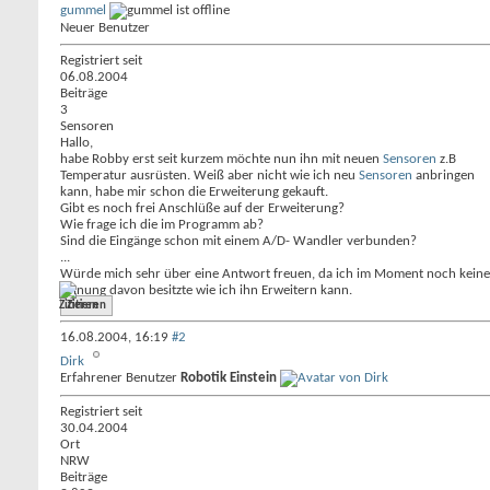
gummel
Neuer Benutzer
Registriert seit
06.08.2004
Beiträge
3
Sensoren
Hallo,
habe Robby erst seit kurzem möchte nun ihn mit neuen
Sensoren
z.B
Temperatur ausrüsten. Weiß aber nicht wie ich neu
Sensoren
anbringen
kann, habe mir schon die Erweiterung gekauft.
Gibt es noch frei Anschlüße auf der Erweiterung?
Wie frage ich die im Programm ab?
Sind die Eingänge schon mit einem A/D- Wandler verbunden?
...
Würde mich sehr über eine Antwort freuen, da ich im Moment noch keine
Ahnung davon besitzte wie ich ihn Erweitern kann.
Zitieren
16.08.2004,
16:19
#2
Dirk
Erfahrener Benutzer
Robotik Einstein
Registriert seit
30.04.2004
Ort
NRW
Beiträge