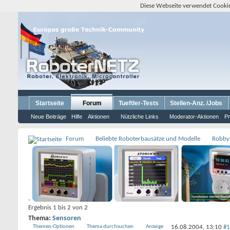
Diese Webseite verwendet Cookie
Startseite
Forum
Tueftler-Tests
Stellen-Anz. /Jobs
Neue Beiträge
Hilfe
Aktionen
Nützliche Links
Moderator-Aktionen
Pr
Forum
Beliebte Roboterbausätze und Modelle
Robby
-
Ergebnis 1 bis 2 von 2
Thema:
Sensoren
Themen-Optionen
Thema durchsuchen
Anzeige
16.08.2004,
13:10
#1