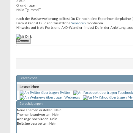
3.803
Grundfragen
Hallo "gummel",
nach der Basiserweiterung solltest Du Dir noch eine Experimentierplatine 
Darauf kannst Du dann zusätzliche
Sensoren
montieren.
Hinweise auf freie Ports und A/D-Wandler findest Du in der Anleitung, au
Gruß Dirk
Zitieren
Lesezeichen
Lesezeichen
Twitter
Facebook
Webnews
My
Berechtigungen
Neue Themen erstellen:
Nein
Themen beantworten:
Nein
Anhänge hochladen:
Nein
Beiträge bearbeiten:
Nein