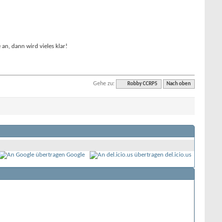
an, dann wird vieles klar!
Gehe zu:
Robby CCRP5
Nach oben
Google
del.icio.us