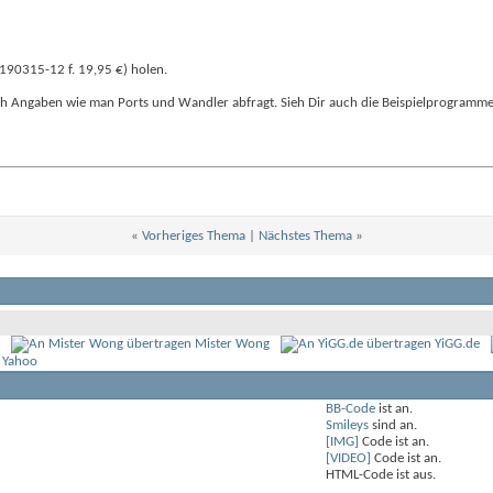
(190315-12 f. 19,95 €) holen.
ch Angaben wie man Ports und Wandler abfragt. Sieh Dir auch die Beispielprogramme 
«
Vorheriges Thema
|
Nächstes Thema
»
Mister Wong
YiGG.de
 Yahoo
BB-Code
ist
an
.
Smileys
sind
an
.
[IMG]
Code ist
an
.
[VIDEO]
Code ist
an
.
HTML-Code ist
aus
.