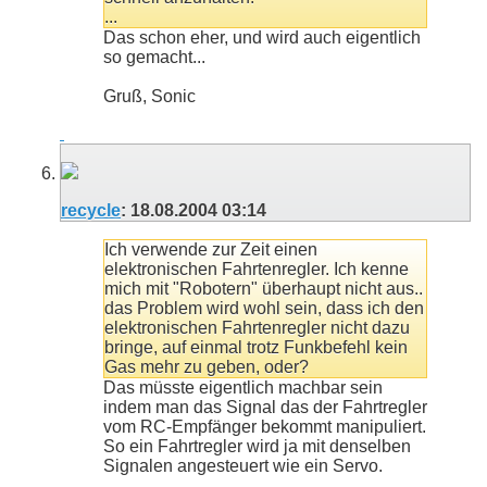
...
Das schon eher, und wird auch eigentlich
so gemacht...
Gruß, Sonic
recycle
:
18.08.2004
03:14
Ich verwende zur Zeit einen
elektronischen Fahrtenregler. Ich kenne
mich mit "Robotern" überhaupt nicht aus..
das Problem wird wohl sein, dass ich den
elektronischen Fahrtenregler nicht dazu
bringe, auf einmal trotz Funkbefehl kein
Gas mehr zu geben, oder?
Das müsste eigentlich machbar sein
indem man das Signal das der Fahrtregler
vom RC-Empfänger bekommt manipuliert.
So ein Fahrtregler wird ja mit denselben
Signalen angesteuert wie ein Servo.