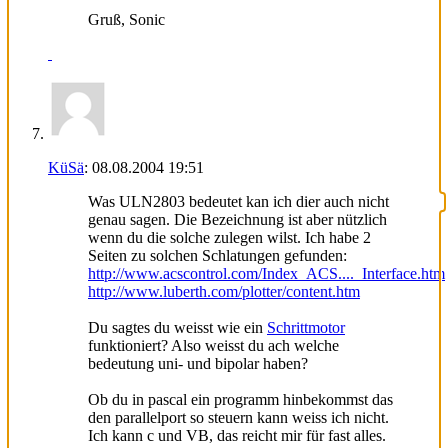
Gruß, Sonic
KüSä
:
08.08.2004
19:51
Was ULN2803 bedeutet kan ich dier auch nicht
genau sagen. Die Bezeichnung ist aber nützlich
wenn du die solche zulegen wilst. Ich habe 2
Seiten zu solchen Schlatungen gefunden:
http://www.acscontrol.com/Index_ACS...._Interface.htm
http://www.luberth.com/plotter/content.htm
Du sagtes du weisst wie ein
Schrittmotor
funktioniert? Also weisst du ach welche
bedeutung uni- und bipolar haben?
Ob du in pascal ein programm hinbekommst das
den parallelport so steuern kann weiss ich nicht.
Ich kann c und VB, das reicht mir für fast alles.