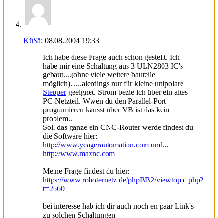
KüSä
:
08.08.2004
19:33
Ich habe diese Frage auch schon gestellt. Ich
habe mir eine Schaltung aus 3 ULN2803 IC's
gebaut....(ohne viele weitere bauteile
möglich)......alerdings nur für kleine unipolare
Stepper
geeignet. Strom bezie ich über ein altes
PC-Netzteil. Wwen du den Parallel-Port
programieren kansst über VB ist das kein
problem...
Soll das ganze ein CNC-Router werde findest du
die Software hier:
http://www.yeagerautomation.com
und...
http://www.maxnc.com
Meine Frage findest du hier:
https://www.roboternetz.de/phpBB2/viewtopic.php?
t=2660
bei interesse hab ich dir auch noch en paar Link's
zu solchen Schaltungen