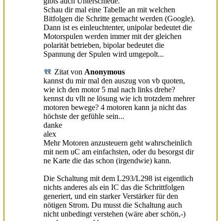
gibts auch Unterschiede.
Schau dir mal eine Tabelle an mit welchen
Bitfolgen die Schritte gemacht werden (Google).
Dann ist es einleuchtenter, unipolar bedeutet die
Motorspulen werden immer mit der gleichen
polarität betrieben, bipolar bedeutet die
Spannung der Spulen wird umgepolt...
Zitat von
Anonymous
kannst du mir mal den auszug von vb quoten,
wie ich den motor 5 mal nach links drehe?
kennst du vllt ne lösung wie ich trotzdem mehrer
motoren bewege? 4 motoren kann ja nicht das
höchste der gefühle sein...
danke
alex
Mehr Motoren anzusteuern geht wahrscheinlich
mit nem uC am einfachsten, oder du besorgst dir
ne Karte die das schon (irgendwie) kann.
Die Schaltung mit dem L293/L298 ist eigentlich
nichts anderes als ein IC das die Schrittfolgen
generiert, und ein starker Verstärker für den
nötigen Strom. Du musst die Schaltung auch
nicht unbedingt verstehen (wäre aber schön,-)