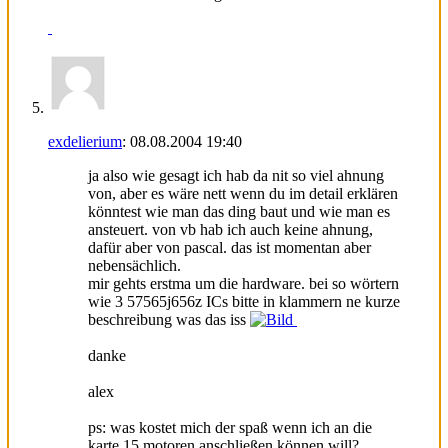
exdelierium
:
08.08.2004
19:40
ja also wie gesagt ich hab da nit so viel ahnung
von, aber es wäre nett wenn du im detail erklären
könntest wie man das ding baut und wie man es
ansteuert. von vb hab ich auch keine ahnung,
dafür aber von pascal. das ist momentan aber
nebensächlich.
mir gehts erstma um die hardware. bei so wörtern
wie 3 57565j656z ICs bitte in klammern ne kurze
beschreibung was das iss
danke
alex
ps: was kostet mich der spaß wenn ich an die
karte 15 motoren anschließen können will?