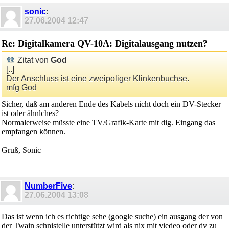
sonic
:
27.06.2004
12:47
Re: Digitalkamera QV-10A: Digitalausgang nutzen?
Zitat von
God
[..]
Der Anschluss ist eine zweipoliger Klinkenbuchse.
mfg God
Sicher, daß am anderen Ende des Kabels nicht doch ein DV-Stecker
ist oder ähnlches?
Normalerweise müsste eine TV/Grafik-Karte mit dig. Eingang das
empfangen können.
Gruß, Sonic
NumberFive
:
27.06.2004
13:08
Das ist wenn ich es richtige sehe (google suche) ein ausgang der von
der Twain schnistelle unterstützt wird als nix mit viedeo oder dv zu