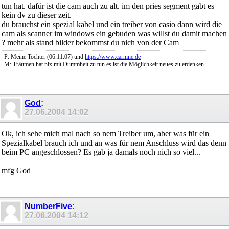
tun hat. dafür ist die cam auch zu alt. im den pries segment gabt es
kein dv zu dieser zeit.
du brauchst ein spezial kabel und ein treiber von casio dann wird die
cam als scanner im windows ein gebuden was willst du damit machen
? mehr als stand bilder bekommst du nich von der Cam
P: Meine Tochter (06.11.07) und
https://www.carnine.de
M: Träumen hat nix mit Dummheit zu tun es ist die Möglichkeit neues zu erdenken
God
:
27.06.2004
14:02
Ok, ich sehe mich mal nach so nem Treiber um, aber was für ein
Spezialkabel brauch ich und an was für nem Anschluss wird das denn
beim PC angeschlossen? Es gab ja damals noch nich so viel...
mfg God
NumberFive
:
27.06.2004
14:12