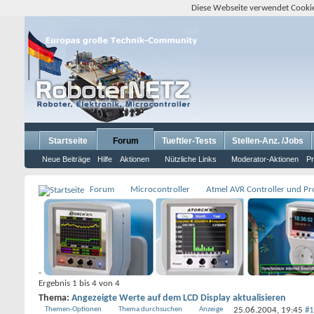
Diese Webseite verwendet Cookie
Startseite
Forum
Tueftler-Tests
Stellen-Anz. /Jobs
Neue Beiträge
Hilfe
Aktionen
Nützliche Links
Moderator-Aktionen
Pr
Forum
Microcontroller
Atmel AVR Controller und P
-
Ergebnis 1 bis 4 von 4
Thema:
Angezeigte Werte auf dem LCD Display aktualisieren
Themen-Optionen
Thema durchsuchen
Anzeige
25.06.2004,
19:45
#1