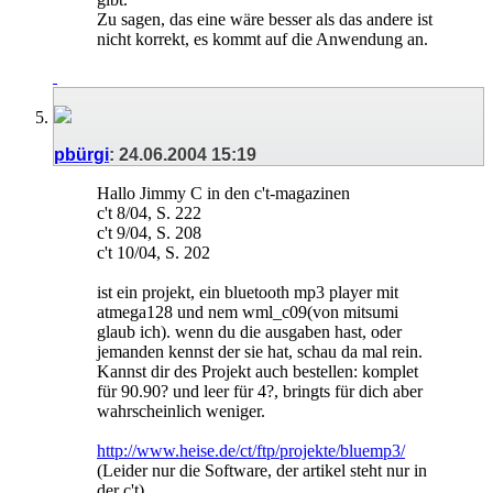
Zu sagen, das eine wäre besser als das andere ist
nicht korrekt, es kommt auf die Anwendung an.
pbürgi
:
24.06.2004
15:19
Hallo Jimmy C in den c't-magazinen
c't 8/04, S. 222
c't 9/04, S. 208
c't 10/04, S. 202
ist ein projekt, ein bluetooth mp3 player mit
atmega128 und nem wml_c09(von mitsumi
glaub ich). wenn du die ausgaben hast, oder
jemanden kennst der sie hat, schau da mal rein.
Kannst dir des Projekt auch bestellen: komplet
für 90.90? und leer für 4?, bringts für dich aber
wahrscheinlich weniger.
http://www.heise.de/ct/ftp/projekte/bluemp3/
(Leider nur die Software, der artikel steht nur in
der c't)