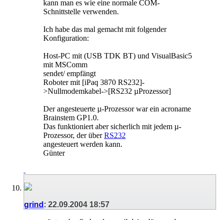
kann man es wie eine normale COM-
Schnittstelle verwenden.
Ich habe das mal gemacht mit folgender
Konfiguration:
Host-PC mit (USB TDK BT) und VisualBasic5
mit MSComm
sendet/ empfängt
Roboter mit [iPaq 3870 RS232]-
>Nullmodemkabel->[RS232 µProzessor]
Der angesteuerte µ-Prozessor war ein acroname
Brainstem GP1.0.
Das funktioniert aber sicherlich mit jedem µ-
Prozessor, der über
RS232
angesteuert werden kann.
Günter
grind
:
22.09.2004
18:57