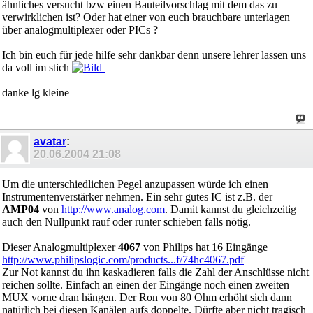
ähnliches versucht bzw einen Bauteilvorschlag mit dem das zu
verwirklichen ist? Oder hat einer von euch brauchbare unterlagen
über analogmultiplexer oder PICs ?
Ich bin euch für jede hilfe sehr dankbar denn unsere lehrer lassen uns
da voll im stich
danke lg kleine
avatar
:
20.06.2004
21:08
Um die unterschiedlichen Pegel anzupassen würde ich einen
Instrumentenverstärker nehmen. Ein sehr gutes IC ist z.B. der
AMP04
von
http://www.analog.com
. Damit kannst du gleichzeitig
auch den Nullpunkt rauf oder runter schieben falls nötig.
Dieser Analogmultiplexer
4067
von Philips hat 16 Eingänge
http://www.philipslogic.com/products...f/74hc4067.pdf
Zur Not kannst du ihn kaskadieren falls die Zahl der Anschlüsse nicht
reichen sollte. Einfach an einen der Eingänge noch einen zweiten
MUX vorne dran hängen. Der Ron von 80 Ohm erhöht sich dann
natürlich bei diesen Kanälen aufs doppelte. Dürfte aber nicht tragisch