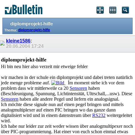
diplomprojekt-hilfe
Thema:
diplomprojekt-hilfe
kleine1586
:
20.06.2004
17:24
diplomprojekt-hilfe
Hi bin neu hier also verzeit mir etweige fehler
wir machen in der schule ein diplomprojekt und dabei treten natürlich
jede menge probleme auf.
Ím moment stehe ich vor dem
problem dass wir mittlerweile ca 20
Sensoren
haben
(Beschleunigung, Spannung, Lichtintensität, Ultrschall,...usw). Diese
Sensoren
haben alle andere Pegel und liefern ein analogsignal.
Ich möchte diese signale nun auf einen pegel bringen und mittels
analogmultiplexer auf einen PIC bringen wo das ganze dann
digitalisiert wird und in einem datenstream über
RS232
weitergeleitet
wird.
Ich habe nur leider zur zeit weder wissen über analogmultipexer noch
über PIC-programmierung. Hat einer von euch schon einmal etwas