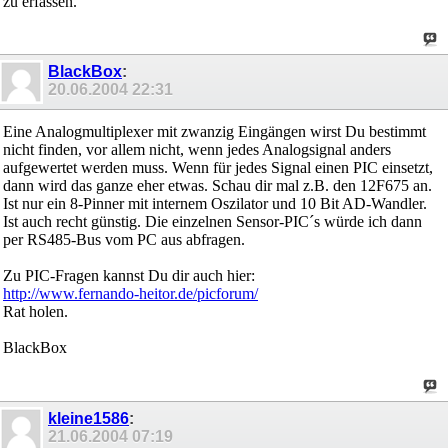
zu erfassen.
BlackBox
:
20.06.2004
22:31
Eine Analogmultiplexer mit zwanzig Eingängen wirst Du bestimmt
nicht finden, vor allem nicht, wenn jedes Analogsignal anders
aufgewertet werden muss. Wenn für jedes Signal einen PIC einsetzt,
dann wird das ganze eher etwas. Schau dir mal z.B. den 12F675 an.
Ist nur ein 8-Pinner mit internem Oszilator und 10 Bit AD-Wandler.
Ist auch recht günstig. Die einzelnen Sensor-PIC´s würde ich dann
per RS485-Bus vom PC aus abfragen.
Zu PIC-Fragen kannst Du dir auch hier:
http://www.fernando-heitor.de/picforum/
Rat holen.
BlackBox
kleine1586
:
21.06.2004
07:19