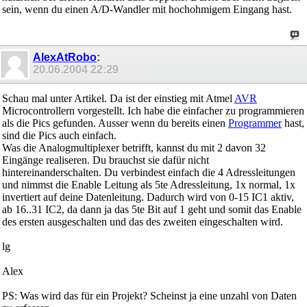
sein, wenn du einen A/D-Wandler mit hochohmigem Eingang hast.
AlexAtRobo
:
20.06.2004
22:29
Schau mal unter Artikel. Da ist der einstieg mit Atmel
AVR
Microcontrollern vorgestellt. Ich habe die einfacher zu programmieren
als die Pics gefunden. Ausser wenn du bereits einen
Programmer
hast,
sind die Pics auch einfach.
Was die Analogmultiplexer betrifft, kannst du mit 2 davon 32
Eingänge realiseren. Du brauchst sie dafür nicht
hintereinanderschalten. Du verbindest einfach die 4 Adressleitungen
und nimmst die Enable Leitung als 5te Adressleitung, 1x normal, 1x
invertiert auf deine Datenleitung. Dadurch wird von 0-15 IC1 aktiv,
ab 16..31 IC2, da dann ja das 5te Bit auf 1 geht und somit das Enable
des ersten ausgeschalten und das des zweiten eingeschalten wird.
lg
Alex
PS: Was wird das für ein Projekt? Scheinst ja eine unzahl von Daten