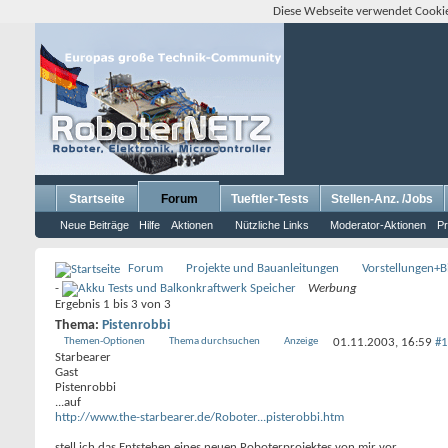
Diese Webseite verwendet Cookie
Startseite
Forum
Tueftler-Tests
Stellen-Anz. /Jobs
Neue Beiträge
Hilfe
Aktionen
Nützliche Links
Moderator-Aktionen
Pr
Forum
Projekte und Bauanleitungen
Vorstellungen+Bi
-
Werbung
Ergebnis 1 bis 3 von 3
Thema:
Pistenrobbi
Themen-Optionen
Thema durchsuchen
Anzeige
01.11.2003,
16:59
#1
Starbearer
Gast
Pistenrobbi
...auf
http://www.the-starbearer.de/Roboter...pisterobbi.htm
stell ich das Entstehen eines neuen Roboterprojektes von mir vor