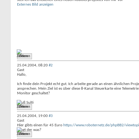
Externes Bild anzeigen
Zitieren
25.04.2004,
08:20
#2
Gast
Hallo,
Ich finde dein Projekt echt gut. Ich arbeite gerade an einen ähnlichen Proj
ansprechen. Mein Ziel ist es über diese 8-Kanal Steuerkarte eine Telemetr
Monitor geschaltet?
Gruß Sulti
Zitieren
25.04.2004,
19:00
#3
Gast
Hier gibts einen für 45 Euro
https://www.roboternetz.de/phpBB2/viewtop
Taugt der was?
Zitieren