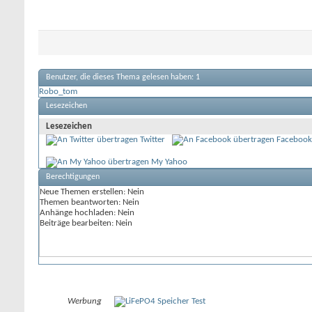
Benutzer, die dieses Thema gelesen haben: 1
Robo_tom
Lesezeichen
Lesezeichen
Twitter
Facebook
My Yahoo
Berechtigungen
Neue Themen erstellen:
Nein
Themen beantworten:
Nein
Anhänge hochladen:
Nein
Beiträge bearbeiten:
Nein
Werbung