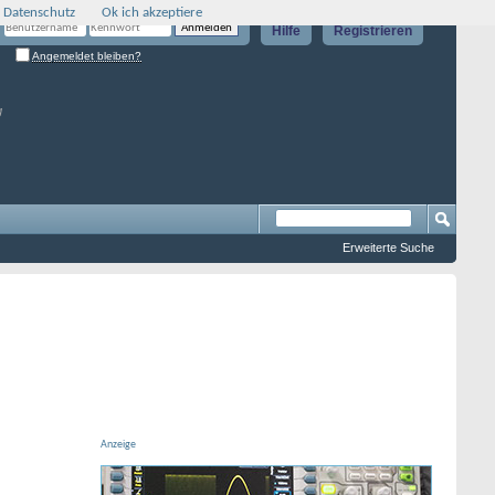
 Datenschutz
Ok ich akzeptiere
Hilfe
Registrieren
Angemeldet bleiben?
g
Erweiterte Suche
Anzeige