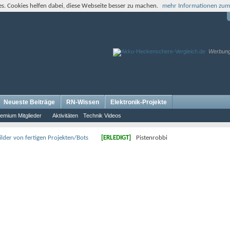
s. Cookies helfen dabei, diese Webseite besser zu machen.
mehr Informationen zum
Werbun
Neueste Beiträge
RN-Wissen
Elektronik-Projekte
emium Mitglieder
Aktivitäten
Technik Videos
lder von fertigen Projekten/Bots
[ERLEDIGT]
Pistenrobbi