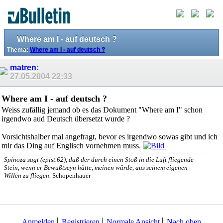
Where am I - auf deutsch ?
Thema:
Where am I - auf deutsch ?
matren
:
27.05.2004
22:33
Where am I - auf deutsch ?
Weiss zufällig jemand ob es das Dokument "Where am I" schon
irgendwo aud Deutsch übersetzt wurde ?
Vorsichtshalber mal angefragt, bevor es irgendwo sowas gibt und ich
mir das Ding auf Englisch vornehmen muss.
Spinoza sagt (epist.62), daß der durch einen Stoß in die Luft fliegende
Stein, wenn er Bewußtseyn hätte, meinen würde, aus seinem eigenen
Willen zu fliegen.
Schopenhauer
Anmelden
Registrieren
Normale Ansicht
Nach oben