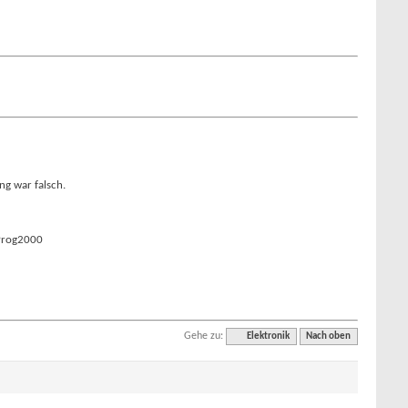
ng war falsch.
yProg2000
Gehe zu:
Elektronik
Nach oben