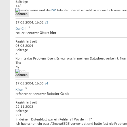
Beiträge
148
Normalerweise sind die
ISP
Adapter überall einsetzbar so weit ich weis, au
Zitieren
17.05.2004,
16:02
#3
DanChi
Neuer Benutzer
Öfters hier
Registriert seit
08.05.2004
Beiträge
6
Konnte das Problem lösen. Es war was in meinem Datasheet verkehrt. Nun h
Thx
by
DanChi
Zitieren
17.05.2004,
16:05
#4
Kjion
Erfahrener Benutzer
Roboter Genie
Registriert seit
22.11.2003
Beiträge
991
In deinem Datenblatt war ein Fehler ?? Wo denn ??
Ich hab schon ein paar ATmega8535 verwendet und hatte fast nie Probleme