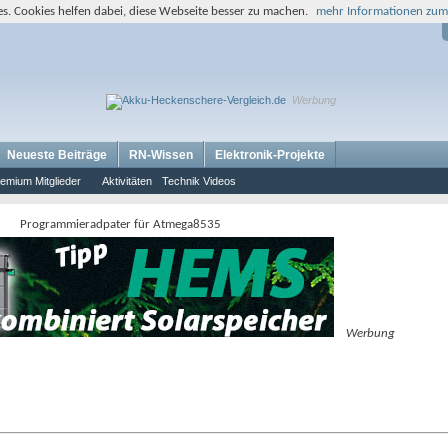
s. Cookies helfen dabei, diese Webseite besser zu machen.
mehr Informationen zum
Werbung
Neueste Beiträge
RN-Wissen
Elektronik-Projekte
emium Mitglieder
Aktivitäten
Technik Videos
Programmieradpater für Atmega8535
Werbung