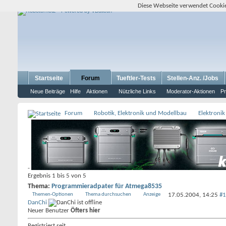
Diese Webseite verwendet Cookie
Startseite
Forum
Tueftler-Tests
Stellen-Anz. /Jobs
Neue Beiträge
Hilfe
Aktionen
Nützliche Links
Moderator-Aktionen
Pr
Forum
Robotik, Elektronik und Modellbau
Elektronik
-
Ergebnis 1 bis 5 von 5
Thema:
Programmieradpater für Atmega8535
Themen-Optionen
Thema durchsuchen
Anzeige
17.05.2004,
14:25
#1
DanChi
Neuer Benutzer
Öfters hier
Registriert seit