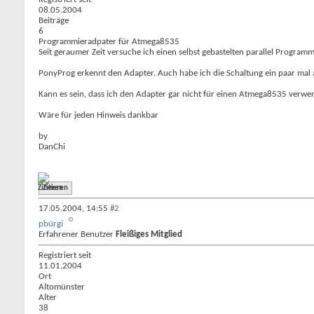
08.05.2004
Beiträge
6
Programmieradpater für Atmega8535
Seit geraumer Zeit versuche ich einen selbst gebastelten parallel Programm
PonyProg erkennt den Adapter. Auch habe ich die Schaltung ein paar mal a
Kann es sein, dass ich den Adapter gar nicht für einen Atmega8535 verw
Wäre für jeden Hinweis dankbar
by
DanChi
Zitieren
17.05.2004,
14:55
#2
pbürgi
Erfahrener Benutzer
Fleißiges Mitglied
Registriert seit
11.01.2004
Ort
Altomünster
Alter
38