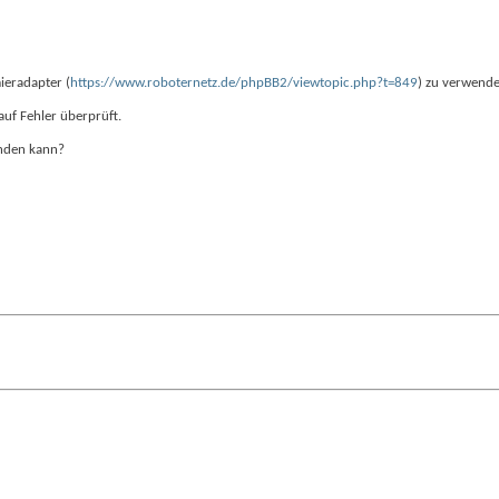
ieradapter (
https://www.roboternetz.de/phpBB2/viewtopic.php?t=849
) zu verwende
uf Fehler überprüft.
enden kann?