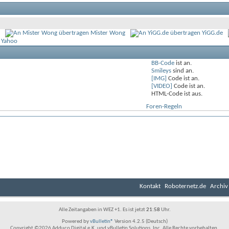
Mister Wong
YiGG.de
 Yahoo
BB-Code
ist
an
.
Smileys
sind
an
.
[IMG]
Code ist
an
.
[VIDEO]
Code ist
an
.
HTML-Code ist
aus
.
Foren-Regeln
Kontakt
Roboternetz.de
Archiv
Alle Zeitangaben in WEZ +1. Es ist jetzt
21:58
Uhr.
Powered by
vBulletin®
Version 4.2.5 (Deutsch)
Copyright ©2026 Adduco Digital e.K. und vBulletin Solutions, Inc. Alle Rechte vorbehalten.