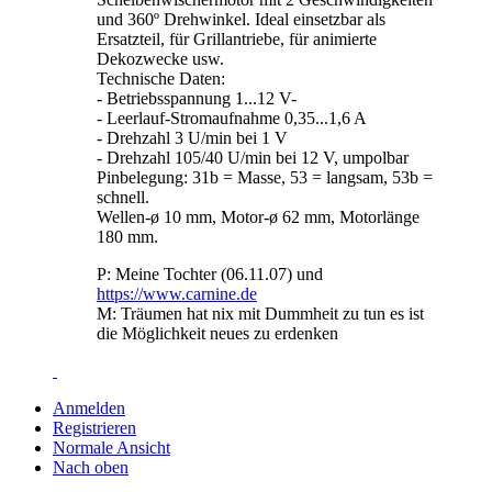
und 360º Drehwinkel. Ideal einsetzbar als
Ersatzteil, für Grillantriebe, für animierte
Dekozwecke usw.
Technische Daten:
- Betriebsspannung 1...12 V-
- Leerlauf-Stromaufnahme 0,35...1,6 A
- Drehzahl 3 U/min bei 1 V
- Drehzahl 105/40 U/min bei 12 V, umpolbar
Pinbelegung: 31b = Masse, 53 = langsam, 53b =
schnell.
Wellen-ø 10 mm, Motor-ø 62 mm, Motorlänge
180 mm.
P: Meine Tochter (06.11.07) und
https://www.carnine.de
M: Träumen hat nix mit Dummheit zu tun es ist
die Möglichkeit neues zu erdenken
Anmelden
Registrieren
Normale Ansicht
Nach oben