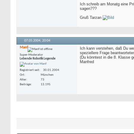
Ich schreib am Monatg eine Pr
sagen???
Gruß Tarzan
07.05.2004,
20:04
Manf
Ich kann verstehen, daß Du weni
speziellere Frage beantwortete
Super-Moderator
(Du könntest in die 8. Klasse 
Lebende Robotik Legende
Manfred
Registriert seit
30.01.2004
Ort
München
Alter
73
Beiträge
13.195