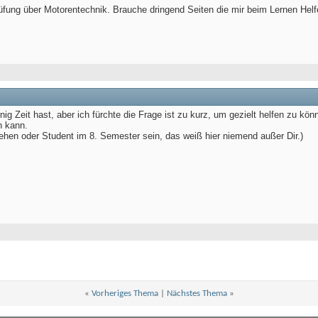
üfung über Motorentechnik. Brauche dringend Seiten die mir beim Lernen Helf
g Zeit hast, aber ich fürchte die Frage ist zu kurz, um gezielt helfen zu kön
n kann.
gehen oder Student im 8. Semester sein, das weiß hier niemend außer Dir.)
«
Vorheriges Thema
|
Nächstes Thema
»