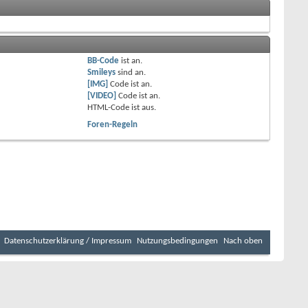
BB-Code
ist
an
.
Smileys
sind
an
.
[IMG]
Code ist
an
.
[VIDEO]
Code ist
an
.
HTML-Code ist
aus
.
Foren-Regeln
Datenschutzerklärung / Impressum
Nutzungsbedingungen
Nach oben