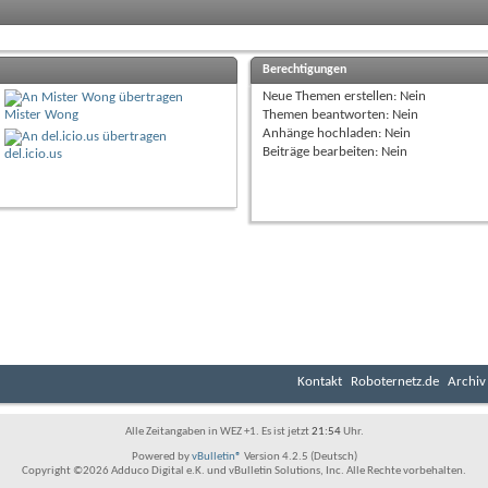
Berechtigungen
Neue Themen erstellen:
Nein
Mister Wong
Themen beantworten:
Nein
Anhänge hochladen:
Nein
Beiträge bearbeiten:
Nein
del.icio.us
Kontakt
Roboternetz.de
Archiv
Alle Zeitangaben in WEZ +1. Es ist jetzt
21:54
Uhr.
Powered by
vBulletin®
Version 4.2.5 (Deutsch)
Copyright ©2026 Adduco Digital e.K. und vBulletin Solutions, Inc. Alle Rechte vorbehalten.