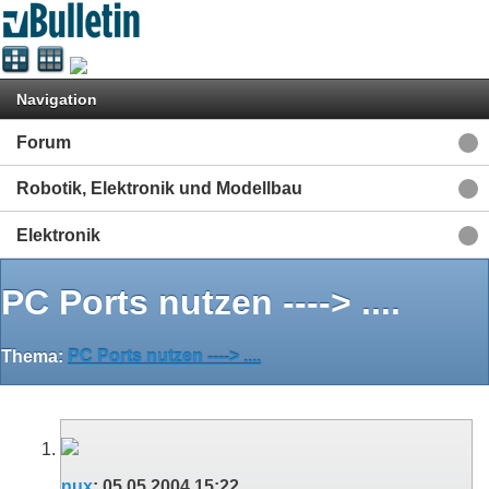
Navigation
Forum
Robotik, Elektronik und Modellbau
Elektronik
PC Ports nutzen ----> ....
Thema:
PC Ports nutzen ----> ....
nux
:
05.05.2004
15:22