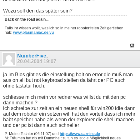
Wozu soll den das später sein?
Back on the road again...
Falls ihr wissen wollt, was ich so in meiner roboterfreien Zeit gertieben
hab:
www.plasmaniac.de.vu
NumberFive
:
20.04.2004
19:07
ja im Bios gibt es die einstellung halt on error die muß man
aus on all but not keybroad stellen da fährt der PC auch
ohne tastatur hoch.
schliesse mich mein vor redner was willst du mit den pc
dann machen ?
ich schreibe zur zeit an ein neuen shell für win200 idie dann
auf dem roboter ein setzen will hat den vorteil dass ich mehr
habt speicher habe als wenn der explorer die shell machen
und der pc ist dann auch schneller
P: Meine Tochter (06.11.07) und
https://www.carnine.de
M: Träumen hat nix mit Dummheit zu tun es ist die Möglichkeit neues