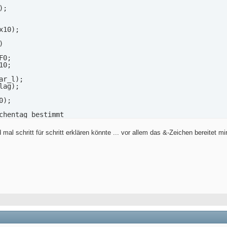
;

10);



0;

0;

r_l);

ag);

);

chentag bestimmt

x06)&0xE0)>>5;

mal schritt für schritt erklären könnte ... vor allem das &-Zeichen bereitet
jahr);     // Das aktuelle Jahr wird in den Array gespeic
monat);    // Der aktuelle Monat wird in den Array gespei
tag);      // Der aktuelle Tag wird in den Array gespeich