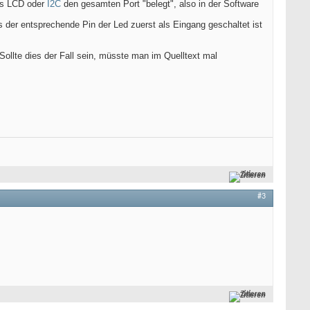
das LCD oder
I2C
den gesamten Port "belegt", also in der Software
s der entsprechende Pin der Led zuerst als Eingang geschaltet ist
Sollte dies der Fall sein, müsste man im Quelltext mal
Zitieren
#3
Zitieren