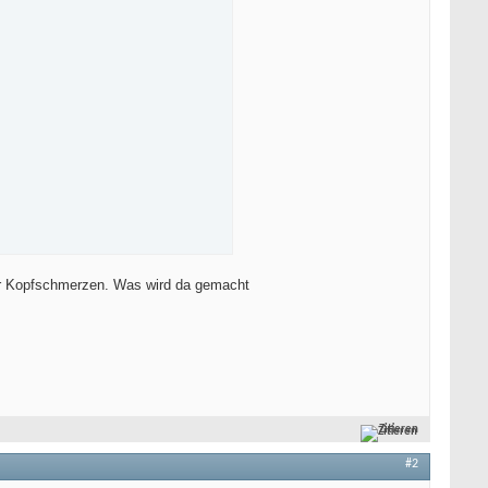
 mir Kopfschmerzen. Was wird da gemacht
hert

chert

er

Zitieren
#2