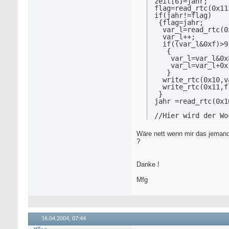
 zeit[6]=jahr;

 flag=read_rtc(0x11)
 if(jahr!=flag)

  {flag=jahr;

   var_l=read_rtc(0x
   var_l++;

   if((var_l&0xf)>9)
    {

     var_l=var_l&0xF
     var_l=var_l+0x1
    }

   write_rtc(0x10,va
   write_rtc(0x11,fl
  }

 jahr =read_rtc(0x10
 //Hier wird der Wo
 dow  = (read_rtc(0
 dow  = dow+1;

Wäre nett wenn mir das jemand 
?
 zeit[3]=hexd2decD(
 zeit[4]=hexd2decD(
 zeit[5]=hexd2decD(
Danke !
 return;

}
Mfg
16.04.2004,
07:44