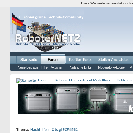
Diese Webseite verwendet Cookie
Startseite
Forum
Tueftler-Tests
Stellen-Anz. /Jobs
Neue Beiträge
Hilfe
Aktionen
Nützliche Links
Moderator-Aktionen
Pr
Forum
Robotik, Elektronik und Modellbau
Elektronik
-
Thema:
Nachhilfe in C bzgl PCF 8583