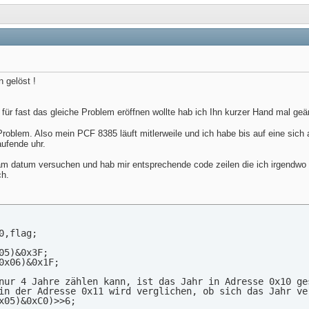
 gelöst !
 für fast das gleiche Problem eröffnen wollte hab ich Ihn kurzer Hand mal ge
oblem. Also mein PCF 8385 läuft mitlerweile und ich habe bis auf eine sich
ufende uhr.
 am datum versuchen und hab mir entsprechende code zeilen die ich irgendwo
ch.
0,flag;

05)&0x3F;

0x06)&0x1F;

nur 4 Jahre zählen kann, ist das Jahr in Adresse 0x10 ges
in der Adresse 0x11 wird verglichen, ob sich das Jahr ver
x05)&0xC0)>>6;
