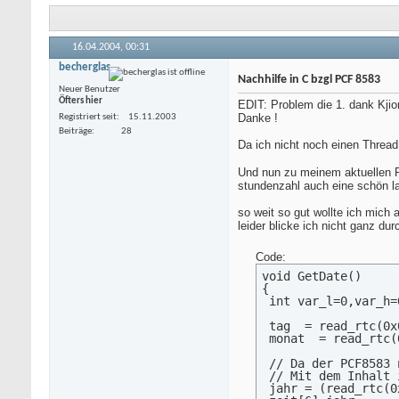
16.04.2004,
00:31
becherglas
Nachhilfe in C bzgl PCF 8583
Neuer Benutzer
Öfters hier
EDIT: Problem die 1. dank Kjion
Danke !
Registriert seit
15.11.2003
Beiträge
28
Da ich nicht noch einen Thread
Und nun zu meinem aktuellen Pr
stundenzahl auch eine schön la
so weit so gut wollte ich mich
leider blicke ich nicht ganz dur
Code:
void GetDate()

{

 int var_l=0,var_h=
 tag  = read_rtc(0x
 monat  = read_rtc(
 // Da der PCF8583 
 // Mit dem Inhalt 
 jahr = (read_rtc(0