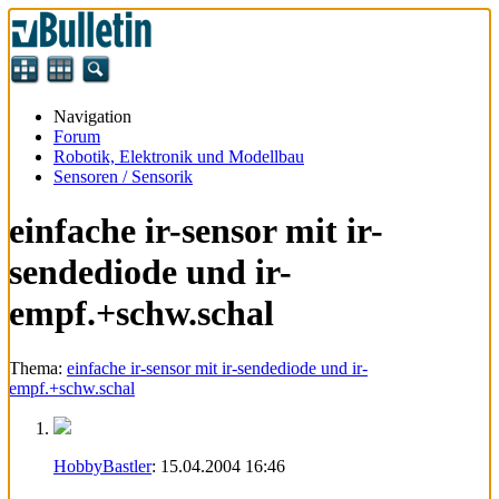
Navigation
Forum
Robotik, Elektronik und Modellbau
Sensoren / Sensorik
einfache ir-sensor mit ir-
sendediode und ir-
empf.+schw.schal
Thema:
einfache ir-sensor mit ir-sendediode und ir-
empf.+schw.schal
HobbyBastler
:
15.04.2004
16:46