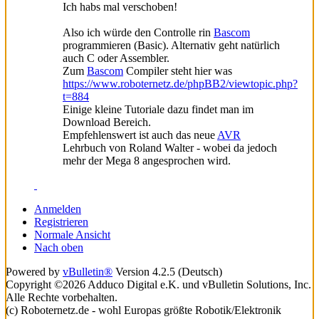
Ich habs mal verschoben!
Also ich würde den Controlle rin
Bascom
programmieren (Basic). Alternativ geht natürlich
auch C oder Assembler.
Zum
Bascom
Compiler steht hier was
https://www.roboternetz.de/phpBB2/viewtopic.php?
t=884
Einige kleine Tutoriale dazu findet man im
Download Bereich.
Empfehlenswert ist auch das neue
AVR
Lehrbuch von Roland Walter - wobei da jedoch
mehr der Mega 8 angesprochen wird.
Anmelden
Registrieren
Normale Ansicht
Nach oben
Powered by
vBulletin®
Version 4.2.5 (Deutsch)
Copyright ©2026 Adduco Digital e.K. und vBulletin Solutions, Inc.
Alle Rechte vorbehalten.
(c) Roboternetz.de - wohl Europas größte Robotik/Elektronik