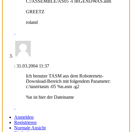
C:/ASSEMBLE/AS05 -s IRGENDWAS.asm
GREETZ
roland
:
31.03.2004
11:37
Ich benutze TASM aus dem Roboternetz-
Download-Bereich mit folgendem Parameter:
c:\tasm\tasm -05 %n.asm -g2
%n ist hier der Dateiname
Anmelden
Registrieren
Normale Ansicht