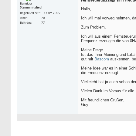
Fernsteuerungssignal in Frequ
Benutzer
Stammmitglied
Hallo,
Registriert seit
14.09.2005
Ich will mal vorweg nehmen, da
Alter
70
Beiträge
77
Zum Problem.
Ich will aus einem Fernsteueru
Frequenz erzeugen die von 0Hz
Meine Frage.
Ist das Ihrer Meinung und Erf
gut mit
Bascom
auskennen, bev
Meine Idee war es in einer Sch
die Frequenz erzeugt
Vielleicht hat ja auch schon d
Vielen Dank im Voraus für alle
Mit freundlichen Grüßen,
Guy