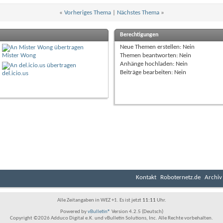
«
Vorheriges Thema
|
Nächstes Thema
»
Berechtigungen
Neue Themen erstellen:
Nein
Mister Wong
Themen beantworten:
Nein
Anhänge hochladen:
Nein
Beiträge bearbeiten:
Nein
del.icio.us
Kontakt
Roboternetz.de
Archiv
Alle Zeitangaben in WEZ +1. Es ist jetzt
11:11
Uhr.
Powered by
vBulletin®
Version 4.2.5 (Deutsch)
Copyright ©2026 Adduco Digital e.K. und vBulletin Solutions, Inc. Alle Rechte vorbehalten.