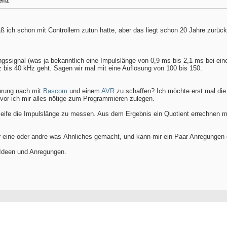
enz
ß ich schon mit Controllern zutun hatte, aber das liegt schon 20 Jahre zurück
ngssignal (was ja bekanntlich eine Impulslänge von 0,9 ms bis 2,1 ms bei ein
 bis 40 kHz geht. Sagen wir mal mit eine Auflösung von 100 bis 150.
ahrung nach mit
Bascom
und einem
AVR
zu schaffen? Ich möchte erst mal die
or ich mir alles nötige zum Programmieren zulegen.
leife die Impulslänge zu messen. Aus dem Ergebnis ein Quotient errechnen mi
er eine oder andre was Ähnliches gemacht, und kann mir ein Paar Anregungen
 Ideen und Anregungen.