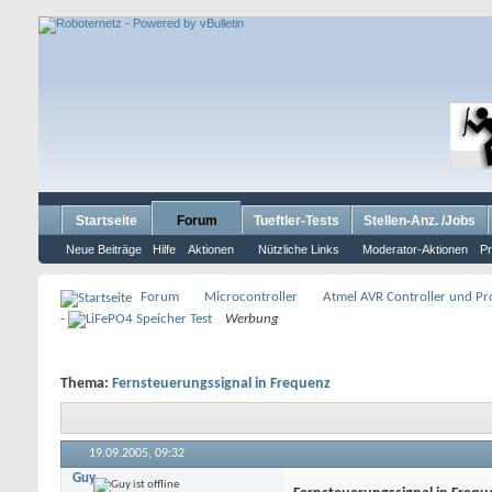
Startseite
Forum
Tueftler-Tests
Stellen-Anz. /Jobs
Neue Beiträge
Hilfe
Aktionen
Nützliche Links
Moderator-Aktionen
Pr
Forum
Microcontroller
Atmel AVR Controller und P
-
Werbung
Thema:
Fernsteuerungssignal in Frequenz
19.09.2005,
09:32
Guy