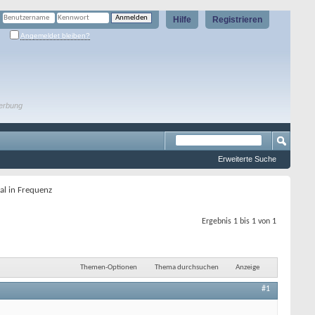
Hilfe
Registrieren
Angemeldet bleiben?
erbung
Erweiterte Suche
al in Frequenz
Ergebnis 1 bis 1 von 1
Themen-Optionen
Thema durchsuchen
Anzeige
#1