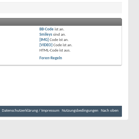
BB-Code
ist
an
.
Smileys
sind
an
.
[IMG]
Code ist
an
.
[VIDEO]
Code ist
an
.
HTML-Code ist
aus
.
Foren-Regeln
Datenschutzerklärung / Impressum
Nutzungsbedingungen
Nach oben