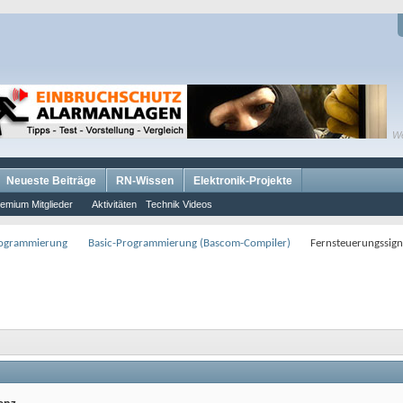
W
Neueste Beiträge
RN-Wissen
Elektronik-Projekte
emium Mitglieder
Aktivitäten
Technik Videos
rogrammierung
Basic-Programmierung (Bascom-Compiler)
Fernsteuerungssign