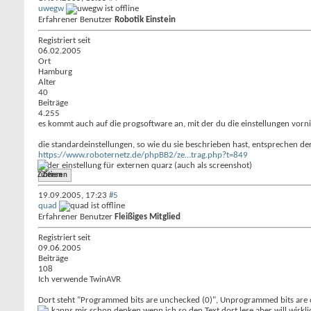
uwegw
Erfahrener Benutzer
Robotik Einstein
Registriert seit
06.02.2005
Ort
Hamburg
Alter
40
Beiträge
4.255
es kommt auch auf die progsoftware an, mit der du die einstellungen vornim
die standardeinstellungen, so wie du sie beschrieben hast, entsprechen der
https://www.roboternetz.de/phpBB2/ze...trag.php?t=849
in der einstellung für externen quarz (auch als screenshot)
Zitieren
19.09.2005,
17:23
#5
quad
Erfahrener Benutzer
Fleißiges Mitglied
Registriert seit
09.06.2005
Beiträge
108
Ich verwende TwinAVR
Dort steht "Programmed bits are unchecked (0)", Unprogrammed bits are 
Ich kanns mir schon denken wenn ich so den Text dort lese aber will wirk