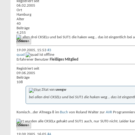
Registriert seit
06.02.2005
Ort
Hamburg
Alter
40
Beiträge
4.255
bei allen drei CKSELs und bei SUT1 die haken weg... das ist eingentlich bei a
Zitieren
19.09.2005,
15:53
#3
quad
Erfahrener Benutzer
Fleißiges Mitglied
Registriert seit
09.06.2005
Beiträge
108
Zitat von
uwegw
bei allen drei CKSELs und bei SUT1 die haken weg... das ist eingentl
Komisch...der ATmega 8 im
Buch
von Roland Walter zur
AVR
Programmieru
Dort wurden alle CKSELx gehakt und SUT1 auch, nur SUT0 nicht. Leider ka
Zitieren
19.09.2005,
16:05
#4