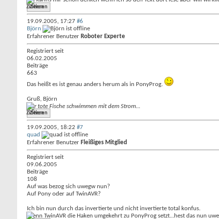
Zitieren
19.09.2005,
17:27
#6
Björn
Erfahrener Benutzer
Roboter Experte
Registriert seit
06.02.2005
Beiträge
663
Das heißt es ist genau anders herum als in PonyProg.
Gruß, Björn
Nur tote Fische schwimmen mit dem Strom...
Zitieren
19.09.2005,
18:22
#7
quad
Erfahrener Benutzer
Fleißiges Mitglied
Registriert seit
09.06.2005
Beiträge
108
Auf was bezog sich uwegw nun?
Auf Pony oder auf TwinAVR?
Ich bin nun durch das invertierte und nicht invertierte total konfus.
Wenn TwinAVR die Haken umgekehrt zu PonyProg setzt...hest das nun uweg