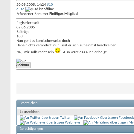
20.09.2005,
14:24
#10
quad
Erfahrener Benutzer
Fleißiges Mitglied
Registriert seit
09.06.2005
Beiträge
108
Nun geht es komischerweise doch
Habe nichts verändert, nun lässt er sich auf einmal beschreiben
Na,...mir solls recht sein
Also wäre das auch erledigt
Danke
Zitieren
Lesezeichen
Lesezeichen
Twitter
Facebook
Webnews
My
Berechtigungen