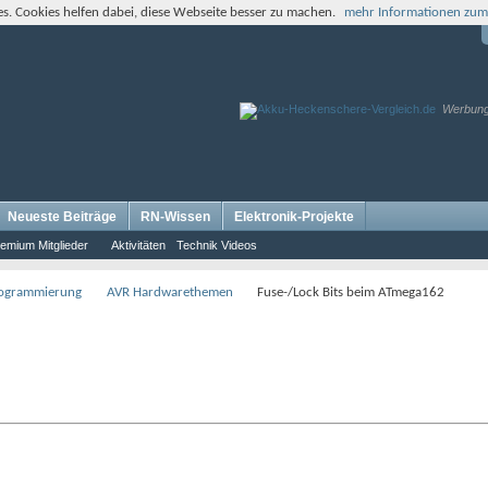
s. Cookies helfen dabei, diese Webseite besser zu machen.
mehr Informationen zum
Werbun
Neueste Beiträge
RN-Wissen
Elektronik-Projekte
emium Mitglieder
Aktivitäten
Technik Videos
rogrammierung
AVR Hardwarethemen
Fuse-/Lock Bits beim ATmega162