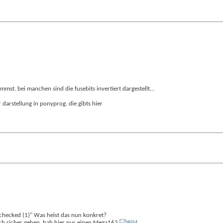
mst. bei manchen sind die fusebits invertiert dargestellt...
 darstellung in ponyprog. die gibts hier
checked (1)" Was heist das nun konkret?
lich sicher gehen, hab hier nur einen Mega162