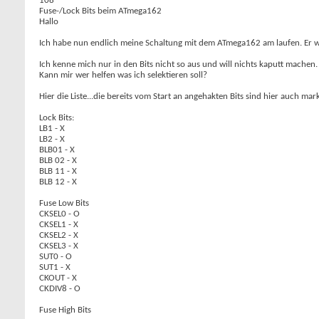
108
Fuse-/Lock Bits beim ATmega162
Hallo
Ich habe nun endlich meine Schaltung mit dem ATmega162 am laufen. Er w
Ich kenne mich nur in den Bits nicht so aus und will nichts kaputt machen.
Kann mir wer helfen was ich selektieren soll?
Hier die Liste...die bereits vom Start an angehakten Bits sind hier auch mark
Lock Bits:
LB1 - X
LB2 - X
BLB01 - X
BLB 02 - X
BLB 11 - X
BLB 12 - X
Fuse Low Bits
CKSEL0 - O
CKSEL1 - X
CKSEL2 - X
CKSEL3 - X
SUT0 - O
SUT1 - X
CKOUT - X
CKDIV8 - O
Fuse High Bits