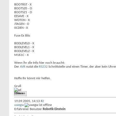
BOOTRST - X
BOOTSZ0 - O
BOOTSZ1 - O
EESAVE - X
WDTON - X
JTAGEN - O
0CDEN - X
Fuse Ex Bits
BODLEVEL0 - X
BODLEVEL1 - X
BODLEVEL2 - X
M161C - X
Wenn ihr die Info hier noch braucht:
Der
AVR
nutzt die
RS232
Schnittstelle und einen Timer, der aber kein Uhre
Hoffe Ihr könnt mir helfen.
Gruß
quad
Zitieren
19.09.2005,
14:13
#2
uwegw
Erfahrener Benutzer
Robotik Einstein