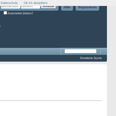
 Datenschutz
Ok ich akzeptiere
Hilfe
Registrieren
Angemeldet bleiben?
g
Erweiterte Suche