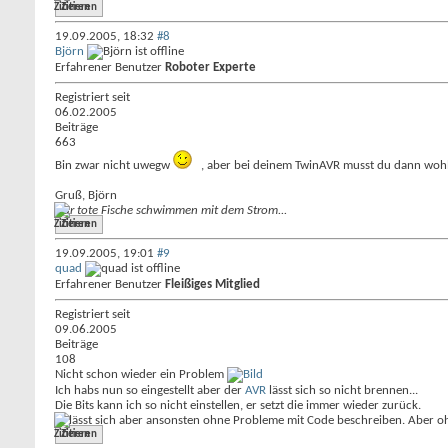
Zitieren
19.09.2005,
18:32
#8
Björn
Erfahrener Benutzer
Roboter Experte
Registriert seit
06.02.2005
Beiträge
663
Bin zwar nicht uwegw
, aber bei deinem TwinAVR musst du dann wohl 
Gruß, Björn
Nur tote Fische schwimmen mit dem Strom...
Zitieren
19.09.2005,
19:01
#9
quad
Erfahrener Benutzer
Fleißiges Mitglied
Registriert seit
09.06.2005
Beiträge
108
Nicht schon wieder ein Problem
Ich habs nun so eingestellt aber der
AVR
lässt sich so nicht brennen...
Die Bits kann ich so nicht einstellen, er setzt die immer wieder zurück.
Er lässt sich aber ansonsten ohne Probleme mit Code beschreiben. Aber oh
Zitieren