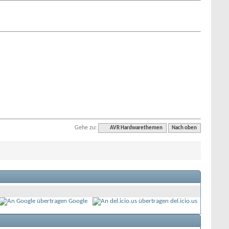
Gehe zu:
AVR Hardwarethemen
Nach oben
Google
del.icio.us