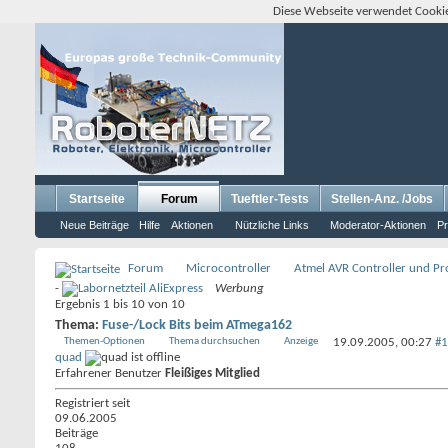
Diese Webseite verwendet Cookie
Startseite
Forum
Tueftler-Tests
Stellen-Anz. /Jobs
Neue Beiträge
Hilfe
Aktionen
Nützliche Links
Moderator-Aktionen
Pr
Forum
Microcontroller
Atmel AVR Controller und P
-
Werbung
Ergebnis 1 bis 10 von 10
Thema:
Fuse-/Lock Bits beim ATmega162
Themen-Optionen
Thema durchsuchen
Anzeige
19.09.2005,
00:27
#1
quad
Erfahrener Benutzer
Fleißiges Mitglied
Registriert seit
09.06.2005
Beiträge