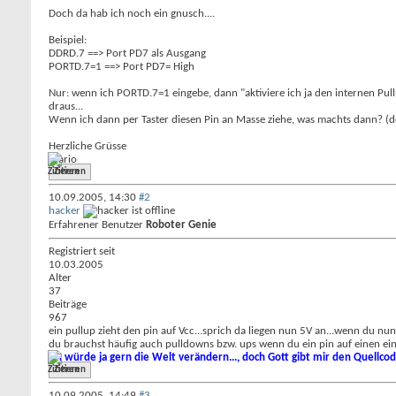
Doch da hab ich noch ein gnusch....
Beispiel:
DDRD.7 ==> Port PD7 als Ausgang
PORTD.7=1 ==> Port PD7= High
Nur: wenn ich PORTD.7=1 eingebe, dann "aktiviere ich ja den internen Pul
draus...
Wenn ich dann per Taster diesen Pin an Masse ziehe, was machts dann? (d
Herzliche Grüsse
Mario
Zitieren
10.09.2005,
14:30
#2
hacker
Erfahrener Benutzer
Roboter Genie
Registriert seit
10.03.2005
Alter
37
Beiträge
967
ein pullup zieht den pin auf Vcc...sprich da liegen nun 5V an...wenn du nun
du brauchst häufig auch pulldowns bzw. ups wenn du ein pin auf einen einde
Ich würde ja gern die Welt verändern..., doch Gott gibt mir den Quellcod
Zitieren
10.09.2005,
14:49
#3