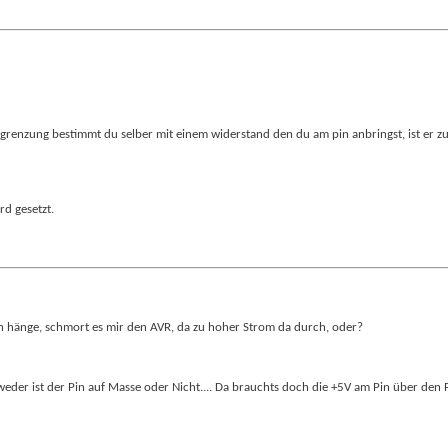
enzung bestimmt du selber mit einem widerstand den du am pin anbringst, ist er zu 
rd gesetzt.
an hänge, schmort es mir den AVR, da zu hoher Strom da durch, oder?
eder ist der Pin auf Masse oder Nicht.... Da brauchts doch die +5V am Pin über den P