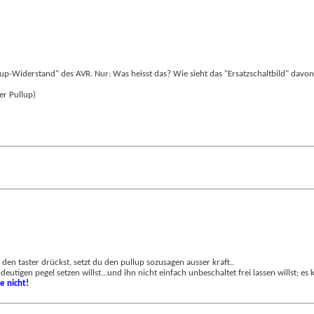
lup-Widerstand" des AVR. Nur: Was heisst das? Wie sieht das "Ersatzschaltbild" dav
er Pullup)
 den taster drückst, setzt du den pullup sozusagen ausser kraft..
utigen pegel setzen willst...und ihn nicht einfach unbeschaltet frei lassen willst; 
e nicht!