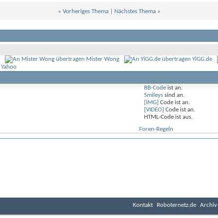
«
Vorheriges Thema
|
Nächstes Thema
»
Mister Wong
YiGG.de
 Yahoo
BB-Code
ist
an
.
Smileys
sind
an
.
[IMG]
Code ist
an
.
[VIDEO]
Code ist
an
.
HTML-Code ist
aus
.
Foren-Regeln
Kontakt
Roboternetz.de
Archiv