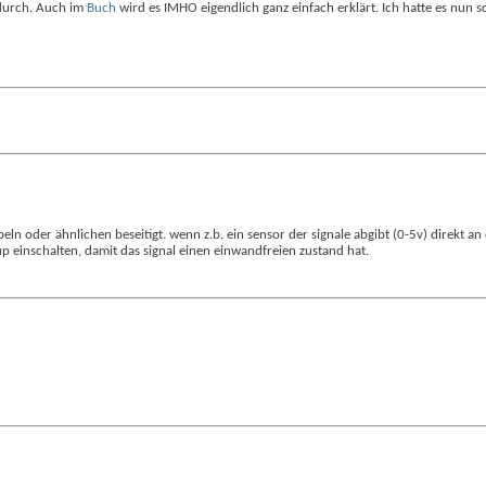
u durch. Auch im
Buch
wird es IMHO eigendlich ganz einfach erklärt. Ich hatte es nun 
n oder ähnlichen beseitigt. wenn z.b. ein sensor der signale abgibt (0-5v) direkt an
up einschalten, damit das signal einen einwandfreien zustand hat.