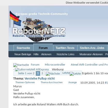
Diese Webseite verwendet Cookie
Startseite
Forum
Tueftler-Tests
Stellen-Anz. /Jobs
Neue Beiträge
Hilfe
Aktionen
Nützliche Links
Moderator-Aktionen
Pr
Forum
Microcontroller
Atmel AVR Controller und P
-
Werbung
Letzte
Seite 1 von 2
1
2
Ergebnis 1 bis 10 v
Thema:
Verstehe Pullup nicht
Themen-Optionen
Thema durchsuchen
Anzeige
10.09.2005,
14:23
#1
Murus
Gast
Verstehe Pullup nicht
Hallo zusammen,
ich arbeite gerade Roland Walters AVR-Buch durch.