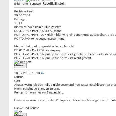
Erfahrener Benutzer
Robotik Einstein
Registriert seit
20.06.2004
Beiträge
1.941
hier wird noch kein pullup gesetzt:
DDRD.7 =1 > Port PD7 als Ausgang
PORTD.7=1 >Port PD7= High > hier wird eine spannung ausgegeben, die begr
PORTD.7=0 keine ausgangsspannung.
hier wird ein pullup gesetzt oder auch nicht:
DDRD.7 =0 > Port PD7 als eingang
PORTD.7=1 >Port PD7 pullup für portd7 ist gesetzt. interner widerstand wi
PORTD.7=0 >Port PD7 pullup für portd7 ist nicht gesetzt.
mfg pebisoft
Zitieren
10.09.2005,
15:13
#6
Murus
Gast
Ahaaa, wenn ich den Pullup nicht setze und nen Taster geschlossen da dr
Hmm, scheint verstanden zu sein.
Pullup nur, wenn es ein Eingang ist...
Hmm, aber man bräuchte den Pullup doch für einen Taster gar nicht... Entw
Danke und Grüsse
Mario
Zitieren