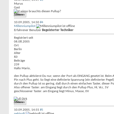
Murus
Gast
Und wieso brauchts diesen Pullup?
Zitieren
10.09.2005,
14:50
#4
Millenniumpilot
Erfahrener Benutzer
Begeisterter Techniker
Registriert seit
06.08.2005
Ort
Berlin
Alter
60
Beiträge
239
Hallo Mario,
den Pullup aktivierst Du nur, wenn der Port als EINGANG gesetzt ist. Beim
Pin nach Plus geht. So liegt eine definierte Spannung (ein definierter Pege
durch den Pullup ist so gering, daß durch einen einfachen Taster, dieser 
Also offener Taster: am Eingang liegt durch den Pullup Plus, Hi, Vcc, 5V
geschlossener Taster: am Eingang liegt Minus, Masse, 0V
Gruß Dirk
Zitieren
10.09.2005,
14:55
#5
pebisoft