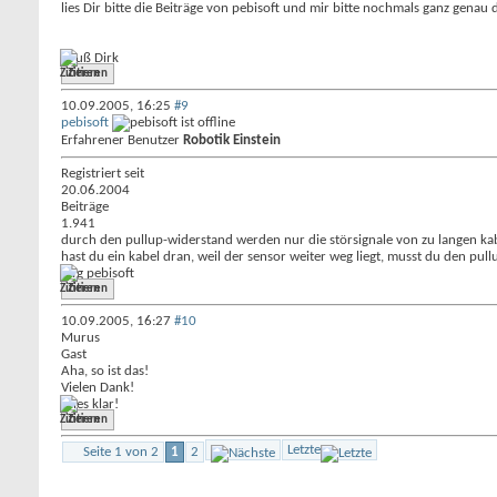
lies Dir bitte die Beiträge von pebisoft und mir bitte nochmals ganz gena
Gruß Dirk
Zitieren
10.09.2005,
16:25
#9
pebisoft
Erfahrener Benutzer
Robotik Einstein
Registriert seit
20.06.2004
Beiträge
1.941
durch den pullup-widerstand werden nur die störsignale von zu langen kabel
hast du ein kabel dran, weil der sensor weiter weg liegt, musst du den pull
mfg pebisoft
Zitieren
10.09.2005,
16:27
#10
Murus
Gast
Aha, so ist das!
Vielen Dank!
Alles klar!
Zitieren
Letzte
Seite 1 von 2
1
2