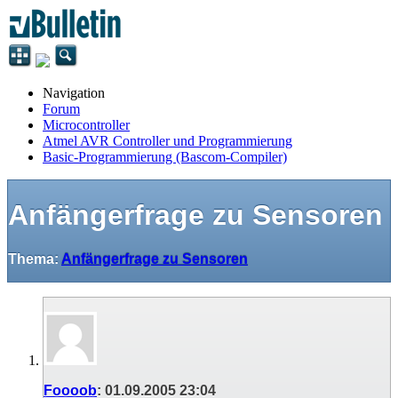
Navigation
Forum
Microcontroller
Atmel AVR Controller und Programmierung
Basic-Programmierung (Bascom-Compiler)
Anfängerfrage zu Sensoren
Thema:
Anfängerfrage zu Sensoren
Foooob
:
01.09.2005
23:04