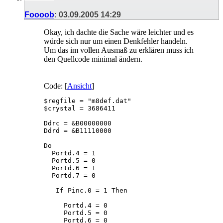
Foooob
:
03.09.2005
14:29
Okay, ich dachte die Sache wäre leichter und es
würde sich nur um einen Denkfehler handeln.
Um das im vollen Ausmaß zu erklären muss ich
den Quellcode minimal ändern.
Code: [
Ansicht
]
$regfile = "m8def.dat"                       
$crystal = 3686411                           
Ddrc = &B00000000

Ddrd = &B11110000                            
Do

  Portd.4 = 1                                
  Portd.5 = 0

  Portd.6 = 1

  Portd.7 = 0

   If Pinc.0 = 1 Then                        
     Portd.4 = 0

     Portd.5 = 0

     Portd.6 = 0
