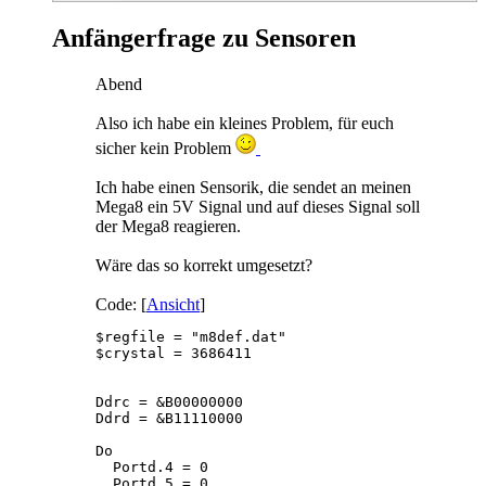
Anfängerfrage zu Sensoren
Abend
Also ich habe ein kleines Problem, für euch
sicher kein Problem
Ich habe einen Sensorik, die sendet an meinen
Mega8 ein 5V Signal und auf dieses Signal soll
der Mega8 reagieren.
Wäre das so korrekt umgesetzt?
Code: [
Ansicht
]
$regfile = "m8def.dat"                       
$crystal = 3686411                           
Ddrc = &B00000000

Ddrd = &B11110000                            
Do

  Portd.4 = 0                                
  Portd.5 = 0
