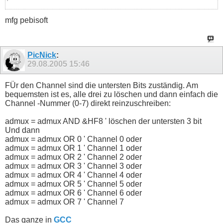
Dim Adhi As Byte

mfg pebisoft
Dim Adlow As Byte

Dim Adcergebnis As Word

Dim Radzaehler As Byte

Dim Toggle_rad As Byte

PicNick
:
Disable Interrupts

29.08.2005
15:46
Adcsra.aden = 1

Adcsra.adate = 1

Adcsra.adie = 1

FÜr den Channel sind die untersten Bits zuständig. Am
Adcsra.adsc = 1

bequemsten ist es, alle drei zu löschen und dann einfach die
Adcsra.adps0 = 1

Adcsra.adps1 = 1

Channel -Nummer (0-7) direkt reinzuschreiben:
Adcsra.adps2 = 1

Admux.refs0 = 1

admux = admux AND &HF8 ' löschen der untersten 3 bit
Enable Interrupts

Und dann
admux = admux OR 0 ' Channel 0 oder
Radzaehler = 0

Toggle_rad = 0

admux = admux OR 1 ' Channel 1 oder
admux = admux OR 2 ' Channel 2 oder
On Adc Onadc

admux = admux OR 3 ' Channel 3 oder
admux = admux OR 4 ' Channel 4 oder
Do

admux = admux OR 5 ' Channel 5 oder
Waitms 1

admux = admux OR 6 ' Channel 6 oder
Print Radzaehler

admux = admux OR 7 ' Channel 7
Loop

Das ganze in
GCC