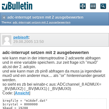
adc-interrupt setzen mit 2 ausgebewerten
Thema:
adc-interrupt setzen mit 2 ausgebewerten
pebisoft
:
29.08.2005
13:50
adc-interrupt setzen mit 2 ausgebewerten
wie kann man in der interruptroutine 2 adcwerte abfragen
und in eine variable speichern. zur zeit frage ich "mux0"
ab,ist der 2. adcpin.
und wie kann man zb pin8 abfragen da muss ja irgendwie
mux0 und ein anderer mux.... als "or" hintereinander gesetzt
werden.
so sieht es zb bei winabr-c aus: ADCchannel_8 ADMUX=
_BV(MUX2) | _BV(MUX1) | _BV(MUX0)
Code: [
Ansicht
]
$regfile = "m16def.dat"

$crystal = 8000000

$baud = 19200
