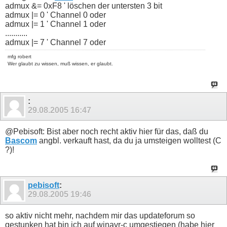
admux &= 0xF8 ' löschen der untersten 3 bit
Onadc:

   Admux.mux0 = 1

admux |= 0 ' Channel 0 oder
   Adcsra.adsc = 1

admux |= 1 ' Channel 1 oder
   Adlow = Adcl

...........
   Adhi = Adch

admux |= 7 ' Channel 7 oder
   Adcergebnis = Adhi * 256

   Adcergebnis = Adcergebnis + Adlow

mfg robert
   If Adcergebnis > 400 And Toggle_rad = 1 Then

Wer glaubt zu wissen, muß wissen, er glaubt.
      Incr Radzaehler

      Toggle_rad = 0

   End If

   If Adcergebnis < 100 And Toggle_rad = 0 Then

      Incr Radzaehler

:
      Toggle_rad = 1

29.08.2005
16:47
   End If

Return

@Pebisoft: Bist aber noch recht aktiv hier für das, daß du
End
Bascom
angbl. verkauft hast, da du ja umsteigen wolltest (C
?)!
pebisoft
:
29.08.2005
19:46
so aktiv nicht mehr, nachdem mir das updateforum so
gestunken hat bin ich auf winavr-c umgestiegen (habe hier