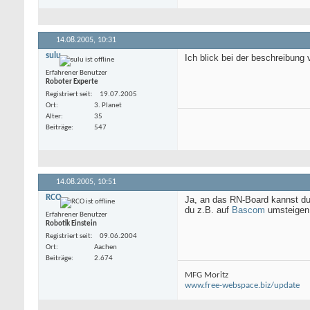
14.08.2005,
10:31
sulu
Ich blick bei der beschreibun
Erfahrener Benutzer
Roboter Experte
Registriert seit
19.07.2005
Ort
3. Planet
Alter
35
Beiträge
547
14.08.2005,
10:51
RCO
Ja, an das RN-Board kannst d
du z.B. auf
Bascom
umsteigen 
Erfahrener Benutzer
Robotik Einstein
Registriert seit
09.06.2004
Ort
Aachen
Beiträge
2.674
MFG Moritz
www.free-webspace.biz/update