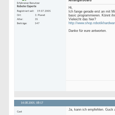
Anfängerboard
Erfahrener Benutzer
Roboter Experte
Hi,
Ich fange gerade erst an mit M
Registriert seit
19.07.2005
basic programmieren. Könnt ihr
Ort
3. Planet
Vieleicht das hier?
Alter
35
http://www.shop.robotikhardwar
Beiträge
547
Danke für eure antworten.
14.08.2005,
08:17
Ja, kann ich empfehlen. Guck 
Gast