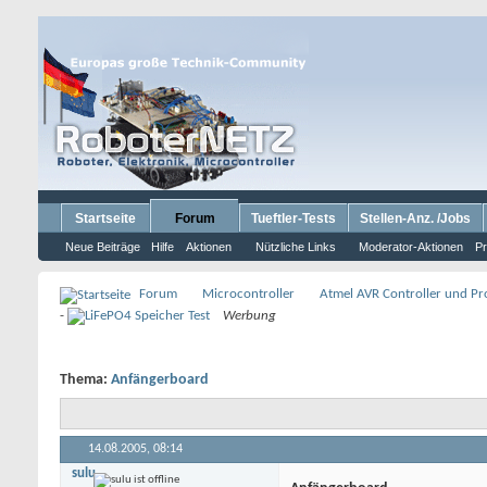
Startseite
Forum
Tueftler-Tests
Stellen-Anz. /Jobs
Neue Beiträge
Hilfe
Aktionen
Nützliche Links
Moderator-Aktionen
Pr
Forum
Microcontroller
Atmel AVR Controller und P
-
Werbung
Thema:
Anfängerboard
14.08.2005,
08:14
sulu