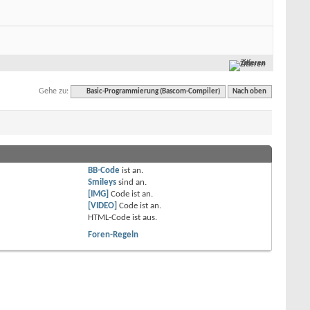
Zitieren
Gehe zu:
Basic-Programmierung (Bascom-Compiler)
Nach oben
BB-Code
ist
an
.
Smileys
sind
an
.
[IMG]
Code ist
an
.
[VIDEO]
Code ist
an
.
HTML-Code ist
aus
.
Foren-Regeln