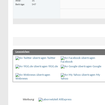
Alter
35
Beiträge
547
Lesezeichen
Twitter
Facebook
YiGG.de
Google
My
Webnews
Yahoo
Werbung