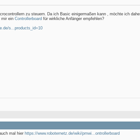
icrocontrollern zu steuern. Da ich Basic einigermaßen kann , möchte ich dahe
 mir ein
Controllerboard
für wirkliche Anfänger empfehlen?
e.de/s...products_id=10
auch mal hier
https://www.roboternetz.de/wiki/pmwi...ontrollerboard