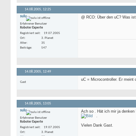
14.08.2005,
12:25
sulu
@ RCO: Über den uC? Was ist
Erfahrener Benutzer
Roboter Experte
Registriert seit
19.07.2005
Ort
3. Planet
Alter
35
Beiträge
547
14.08.2005,
12:49
uC = Microcontroller. Er meint
Gast
14.08.2005,
13:05
sulu
Ach so . Hät ich mir ja denken
.
Erfahrener Benutzer
Roboter Experte
Vielen Dank Gast.
Registriert seit
19.07.2005
Ort
3. Planet