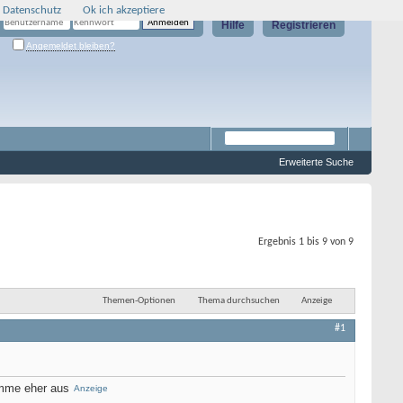
 Datenschutz
Ok ich akzeptiere
Hilfe
Registrieren
Angemeldet bleiben?
Erweiterte Suche
Ergebnis 1 bis 9 von 9
Themen-Optionen
Thema durchsuchen
Anzeige
#1
komme eher aus
Anzeige