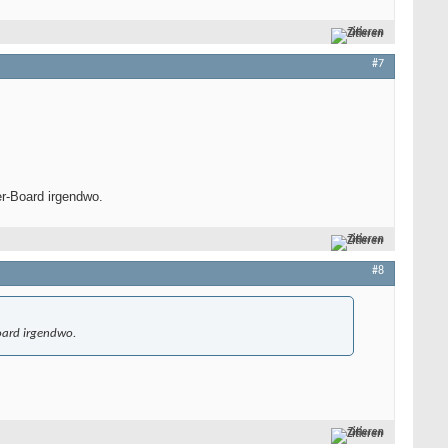
Zitieren
#7
er-Board irgendwo.
Zitieren
#8
oard irgendwo.
Zitieren