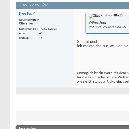
05.09.2005,
06:46
Free Faq
Zitat von
BlooD
Neuer Benutzer
@Free Faq:
Öfters hier
Rot und Schwarz sind 5V
Registriert seit
03.08.2005
Alter
41
Beiträge
16
Stimmt doch,...
Ich meinte das nur, weil ich n
Unmöglich ist ein Wort, mit dem 
für die es einfacher ist, die Welt s
wie sie ist, statt das Risiko einzug
Lesezeichen