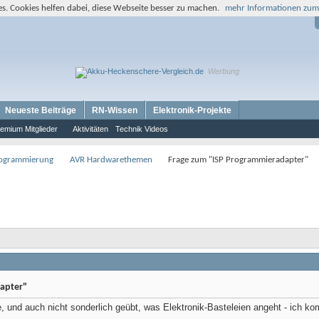
s. Cookies helfen dabei, diese Webseite besser zu machen.
mehr Informationen zum
Werbung
Neueste Beiträge
RN-Wissen
Elektronik-Projekte
emium Mitglieder
Aktivitäten
Technik Videos
rogrammierung
AVR Hardwarethemen
Frage zum "ISP Programmieradapter"
apter"
ie, und auch nicht sonderlich geübt, was Elektronik-Basteleien angeht - ich 