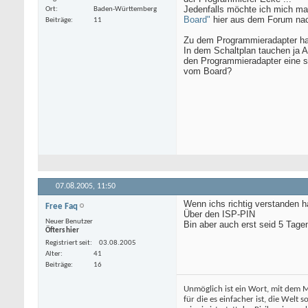
Jedenfalls möchte ich mich mal
Ort
Baden-Württemberg
Board"
hier aus dem Forum na
Beiträge
11
Zu dem Programmieradapter hab
In dem Schaltplan tauchen ja 
den Programmieradapter eine s
vom Board?
07.08.2005,
11:50
Wenn ichs richtig verstanden 
Free Faq
Über den ISP-PIN
Neuer Benutzer
Bin aber auch erst seid 5 Tag
Öfters hier
Registriert seit
03.08.2005
Alter
41
Beiträge
16
Unmöglich ist ein Wort, mit dem 
für die es einfacher ist, die Welt s