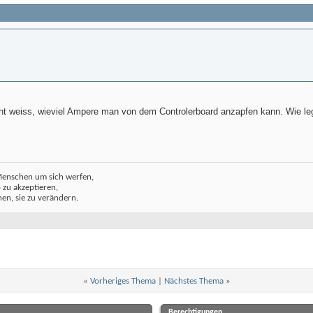
icht weiss, wieviel Ampere man von dem Controlerboard anzapfen kann. Wie l
Menschen um sich werfen,
o zu akzeptieren,
ehen, sie zu verändern.
«
Vorheriges Thema
|
Nächstes Thema
»
Berechtigungen