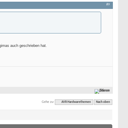
#9
egimas auch geschrieben hat.
Zitieren
Gehe zu:
AVR Hardwarethemen
Nach oben