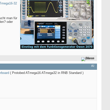
ATmega16-32
ucht man für
len? oder
Zitieren
#2
erboard
( Protobed ATmega16 ATmega32 in RNB Standard )