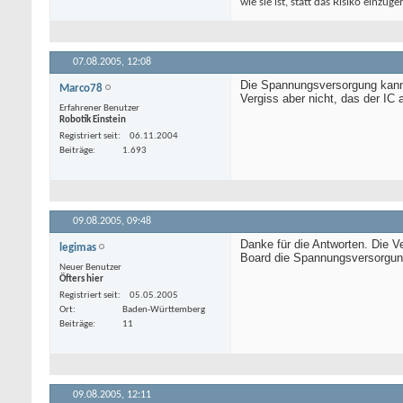
wie sie ist, statt das Risiko einzug
07.08.2005,
12:08
Die Spannungsversorgung kann
Marco78
Vergiss aber nicht, das der I
Erfahrener Benutzer
Robotik Einstein
Registriert seit
06.11.2004
Beiträge
1.693
09.08.2005,
09:48
Danke für die Antworten. Die 
legimas
Board die Spannungsversorgung
Neuer Benutzer
Öfters hier
Registriert seit
05.05.2005
Ort
Baden-Württemberg
Beiträge
11
09.08.2005,
12:11