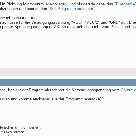
 in Richtung Microcontroller vorwagen, und bin gerade dabei das
"Protobed 
chzubauen und ebenso den
"ISP Programmieradapter"
.
e ich nun eine Frage:
Anschlüsse für die Versorgungsspannung "VCC", "VCC/2" und "GND" auf. Bra
eparate Spannungsversorgung? Kann man sich das nicht vom Parallelport ho
habe, bezieht der Programmieradapter die Versorgungsspannung vom
Controll
en dran und komme auch eher aus der Programmiererecke^^
Menschen um sich werfen,
o zu akzeptieren,