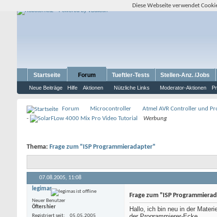
Diese Webseite verwendet Cookie
Startseite
Forum
Tueftler-Tests
Stellen-Anz. /Jobs
Neue Beiträge
Hilfe
Aktionen
Nützliche Links
Moderator-Aktionen
Pr
Forum
Microcontroller
Atmel AVR Controller und P
-
Werbung
Thema:
Frage zum "ISP Programmieradapter"
07.08.2005,
11:08
legimas
Frage zum "ISP Programmierad
Neuer Benutzer
Öfters hier
Hallo, ich bin neu in der Mater
der Programmierer-Ecke ...
Registriert seit
05.05.2005