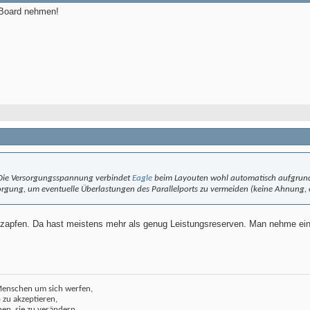
Board nehmen!
 Die Versorgungsspannung verbindet
Eagle
beim Layouten wohl automatisch aufgrund 
gung, um eventuelle Überlastungen des Parallelports zu vermeiden (keine Ahnung, o
zapfen. Da hast meistens mehr als genug Leistungsreserven. Man nehme ein
Menschen um sich werfen,
o zu akzeptieren,
ehen, sie zu verändern.