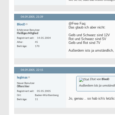
04.09.2005,
21:39
@Free Faq:
BlooD
Das glaub ich aber nicht:
Erfahrener Benutzer
Fleißiges Mitglied
Gelb und Schwarz sind 12V
Registriert seit
14.05.2004
Rot und Schwarz sind 5V
Alter
45
Gelb und Rot sind 7V
Beiträge
170
Außerdem ists ja umständlich, 
04.09.2005,
22:15
legimas
Zitat von
BlooD
Neuer Benutzer
Außerdem ists ja umständl
Öfters hier
Registriert seit
05.05.2005
Ort
Baden-Württemberg
Jo, genau .. so hab ich's letzl
Beiträge
11