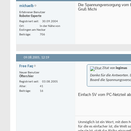
Die Spannungversorgung vom 
michaelb
Gruß Michi
Erfahrener Benutzer
Roboter Experte
Registriert seit
30.09.2004
Ort
In der Nähe von
Esslingen am Neckar
Beiträge
706
09.08.2005,
12:19
Free Faq
Zitat von
legimas
Neuer Benutzer
Danke für die Antworten.
Öfters hier
Board die Spannungsversor
Registriert seit
03.08.2005
Alter
41
Beiträge
16
Einfach 5V vom PC-Netzteil ab
Unmöglich ist ein Wort, mit dem 
für die es einfacher ist, die Welt s
wie sie ist, statt das Risiko einzug