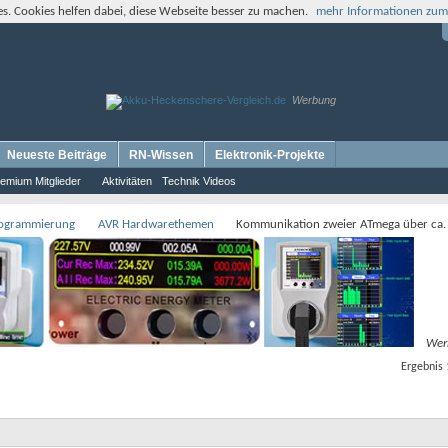
s. Cookies helfen dabei, diese Webseite besser zu machen.
mehr Informationen zum
Werbung
Neueste Beiträge
RN-Wissen
Elektronik-Projekte
emium Mitglieder
Aktivitäten
Technik Videos
rogrammierung
AVR Hardwarethemen
Kommunikation zweier ATmega über ca.
Wer
Ergebnis 