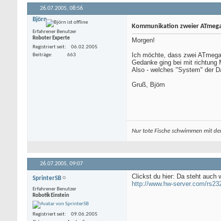
26.07.2005,
08:56
Björn
Kommunikation zweier ATmega
Erfahrener Benutzer
Roboter Experte
Morgen!
Registriert seit
06.02.2005
Ich möchte, dass zwei ATmega,
Beiträge
663
Gedanke ging bei mit richtung
Also - welches "System" der 
Gruß, Björn
Nur tote Fische schwimmen mit de
26.07.2005,
09:07
Clickst du hier: Da steht auc
SprinterSB
http://www.hw-server.com/rs23
Erfahrener Benutzer
Robotik Einstein
Registriert seit
09.06.2005