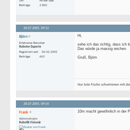
Ort
An der Saar
Beiträge
2.802
26.07.2005,
09:12
Hi,
Björn
Erfahrener Benutzer
sehe ich das richtig, dass ich
Roboter Experte
Das würde ja massig reichen.
Registriert seit
06.02.2005
Beiträge
663
Gruß, Björn
Nur tote Fische schwimmen mit de
26.07.2005,
09:14
10m macht gewöhnlich in der Pr
Frank
Administrator
Robotik Visionär