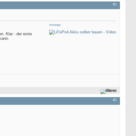
#1
Anzeige
. Klar - der erste
kann.
Zitieren
#2