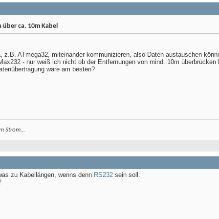
 über ca. 10m Kabel
 z.B. ATmega32, miteinander kommunizieren, also Daten austauschen können
 Max232 - nur weiß ich nicht ob der Entfernungen von mind. 10m überbrücken 
Datenübertragung wäre am besten?
m Strom...
h was zu Kabellängen, wenns denn
RS232
sein soll:
2