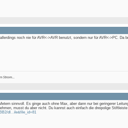
llerdings noch nie für AVR<->AVR benutzt, sondern nur für AVR<->PC. Da b
m Strom...
Metern sinnvoll. Es ginge auch ohne Max, aber dann nur bei geringerer Leitun
hmen, musst du aber nicht. Du kannst auch einfach die dreipolige Stiftleis
B2/dl...ile&file_id=81