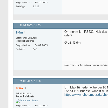
Registriert seit
30.10.2003
Beiträge
5.123
26.07.2005,
11:33
Ok, nehm ich RS232. Hab das a
Björn
oder?
Erfahrener Benutzer
Roboter Experte
Gruß, Björn
Registriert seit
06.02.2005
Beiträge
663
Nur tote Fische schwimmen mit de
26.07.2005,
11:38
EIn Max für jeden wäre bei 10 
Frank
Die SUB 9 Buchse kannst du ne
Administrator
https://www.roboternetz.de/phpB
Robotik Visionär
Registriert seit
30.10.2003