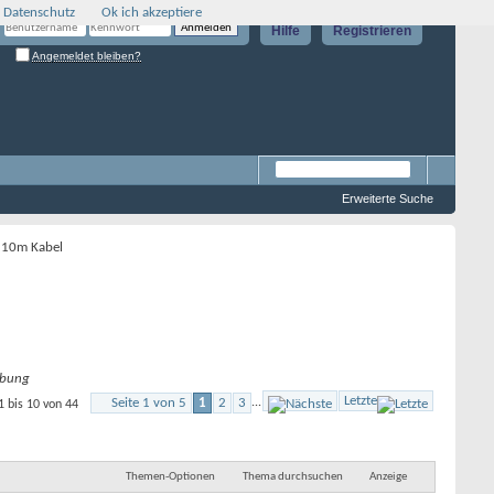
 Datenschutz
Ok ich akzeptiere
Hilfe
Registrieren
Angemeldet bleiben?
Erweiterte Suche
 10m Kabel
bung
Letzte
Seite 1 von 5
1
2
3
...
1 bis 10 von 44
Themen-Optionen
Thema durchsuchen
Anzeige