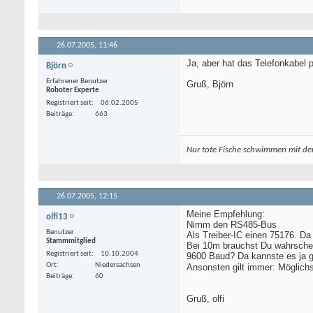
26.07.2005,
11:46
Ja, aber hat das Telefonkabel
Björn
Erfahrener Benutzer
Gruß, Björn
Roboter Experte
Registriert seit
06.02.2005
Beiträge
663
Nur tote Fische schwimmen mit de
26.07.2005,
12:15
Meine Empfehlung:
olfi13
Nimm den RS485-Bus
Benutzer
Als Treiber-IC einen 75176. Da 
Stammmitglied
Bei 10m brauchst Du wahrschei
Registriert seit
10.10.2004
9600 Baud? Da kannste es ja 
Ort
Niedersachsen
Ansonsten gilt immer: Möglich
Beiträge
60
Gruß, olfi