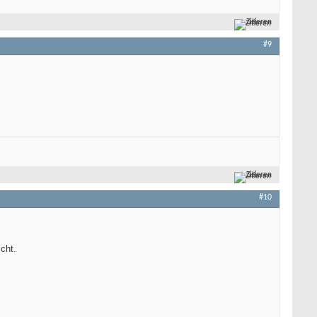
Zitieren
#9
Zitieren
#10
cht.