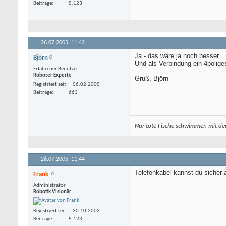
Beiträge
5.123
26.07.2005,
11:42
Ja - das wäre ja noch besser.
Björn
Und als Verbindung ein 4polige
Erfahrener Benutzer
Roboter Experte
Gruß, Björn
Registriert seit
06.02.2005
Beiträge
663
Nur tote Fische schwimmen mit de
26.07.2005,
11:44
Telefonkabel kannst du sicher
Frank
Administrator
Robotik Visionär
Registriert seit
30.10.2003
Beiträge
5.123