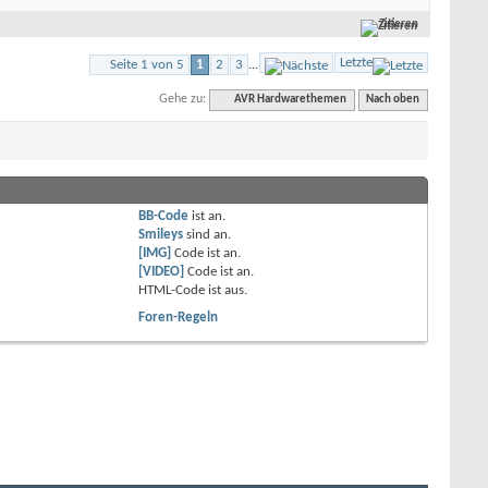
Zitieren
Letzte
Seite 1 von 5
1
2
3
...
Gehe zu:
AVR Hardwarethemen
Nach oben
BB-Code
ist
an
.
Smileys
sind
an
.
[IMG]
Code ist
an
.
[VIDEO]
Code ist
an
.
HTML-Code ist
aus
.
Foren-Regeln