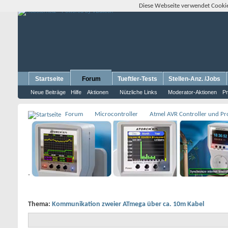
Diese Webseite verwendet Cookie
Startseite
Forum
Tueftler-Tests
Stellen-Anz. /Jobs
Neue Beiträge
Hilfe
Aktionen
Nützliche Links
Moderator-Aktionen
Pr
Forum
Microcontroller
Atmel AVR Controller und P
-
Thema:
Kommunikation zweier ATmega über ca. 10m Kabel