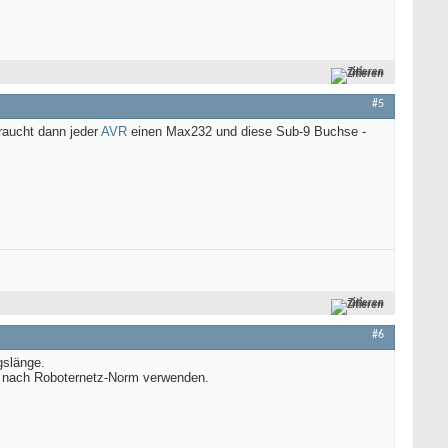
Zitieren
#5
raucht dann jeder
AVR
einen Max232 und diese Sub-9 Buchse -
Zitieren
#6
gslänge.
te nach Roboternetz-Norm verwenden.