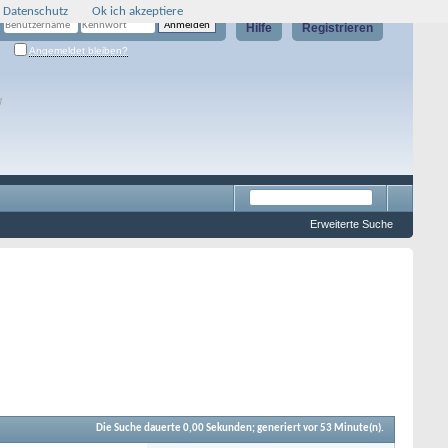
 Datenschutz
Ok ich akzeptiere
Hilfe
Registrieren
Angemeldet bleiben?
g
Erweiterte Suche
Die Suche dauerte
0,00
Sekunden; generiert vor 53 Minute(n).