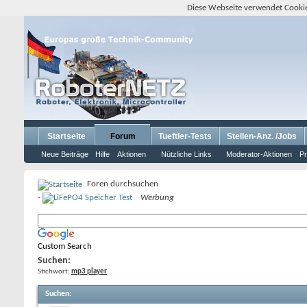
Diese Webseite verwendet Cookie
Startseite
Forum
Tueftler-Tests
Stellen-Anz. /Jobs
Neue Beiträge
Hilfe
Aktionen
Nützliche Links
Moderator-Aktionen
Pr
Foren durchsuchen
-
Werbung
Custom Search
Suchen:
Stichwort:
mp3 player
Suchen
: