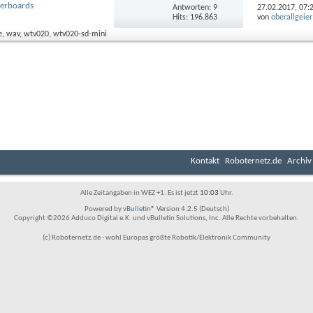
lerboards
Antworten: 9
27.02.2017,
07:
Hits: 196.863
von
oberallgeier
Kontakt
Roboternetz.de
Archiv
Alle Zeitangaben in WEZ +1. Es ist jetzt
10:03
Uhr.
Powered by
vBulletin®
Version 4.2.5 (Deutsch)
Copyright ©2026 Adduco Digital e.K. und vBulletin Solutions, Inc. Alle Rechte vorbehalten.
(c) Roboternetz.de - wohl Europas größte Robotik/Elektronik Community