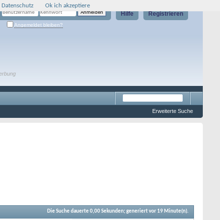
 Datenschutz
Ok ich akzeptiere
Hilfe
Registrieren
Angemeldet bleiben?
erbung
Erweiterte Suche
Die Suche dauerte
0,00
Sekunden; generiert vor 19 Minute(n).