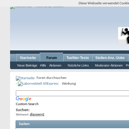
Diese Webseite verwendet Cookie
Startseite
Forum
Tueftler-Tests
Stellen-Anz. /Jobs
Neue Beiträge
Hilfe
Aktionen
Nützliche Links
Moderator-Aktionen
Pr
Foren durchsuchen
-
Werbung
Custom Search
Suchen:
Stichwort:
discovery2
Suchen
: