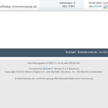
Antworten: 3
03.09.2025,
13:
Hits: 9.891
von
UlrichC
Kontakt
Roboternetz.de
Archiv
Alle Zeitangaben in WEZ +1. Es ist jetzt
10:22
Uhr.
Powered by
vBulletin®
Version 4.2.5 (Deutsch)
Copyright ©2026 Adduco Digital e.K. und vBulletin Solutions, Inc. Alle Rechte vorbehalten.
(c) Roboternetz.de - wohl Europas größte Robotik/Elektronik Community