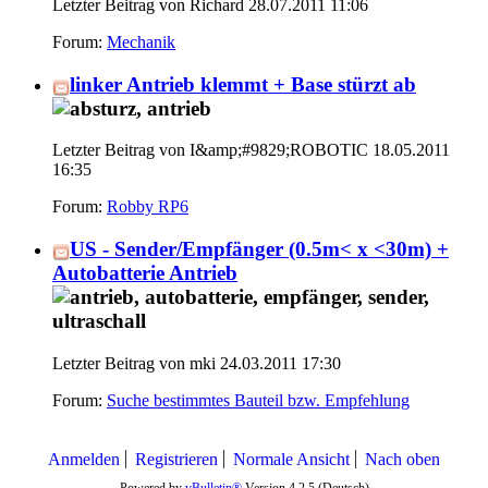
Letzter Beitrag von Richard 28.07.2011
11:06
Forum:
Mechanik
linker Antrieb klemmt + Base stürzt ab
Letzter Beitrag von I&amp;#9829;ROBOTIC 18.05.2011
16:35
Forum:
Robby RP6
US - Sender/Empfänger (0.5m< x <30m) +
Autobatterie Antrieb
Letzter Beitrag von mki 24.03.2011
17:30
Forum:
Suche bestimmtes Bauteil bzw. Empfehlung
Anmelden
Registrieren
Normale Ansicht
Nach oben
Powered by
vBulletin®
Version 4.2.5 (Deutsch)