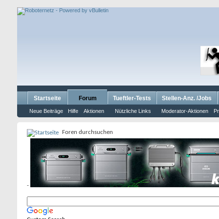
Startseite
Forum
Tueftler-Tests
Stellen-Anz. /Jobs
Neue Beiträge
Hilfe
Aktionen
Nützliche Links
Moderator-Aktionen
Pr
Foren durchsuchen
-