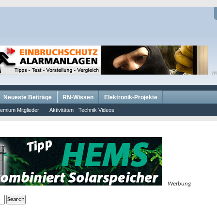
W
Neueste Beiträge
RN-Wissen
Elektronik-Projekte
emium Mitglieder
Aktivitäten
Technik Videos
Werbung