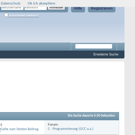
 Datenschutz
Ok ich akzeptiere
Hilfe
Registrieren
Angemeldet bleiben?
Erweiterte Suche
Die Suche dauerte
0,00
Sekunden.
Forum:
33
C - Programmierung (GCC u.a.)