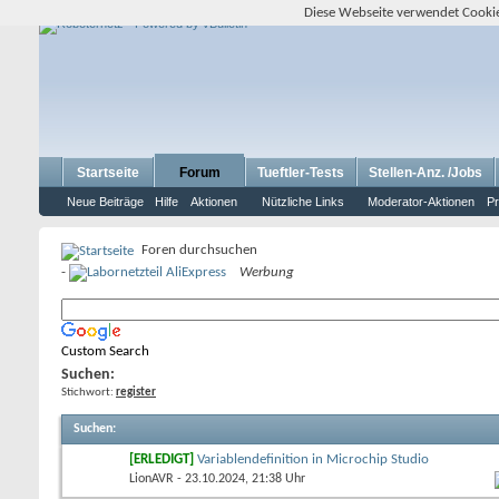
Diese Webseite verwendet Cookie
Startseite
Forum
Tueftler-Tests
Stellen-Anz. /Jobs
Neue Beiträge
Hilfe
Aktionen
Nützliche Links
Moderator-Aktionen
Pr
Foren durchsuchen
-
Werbung
Custom Search
Suchen:
Stichwort:
register
Suchen
:
[ERLEDIGT]
Variablendefinition in Microchip Studio
LionAVR
- 23.10.2024, 21:38 Uhr