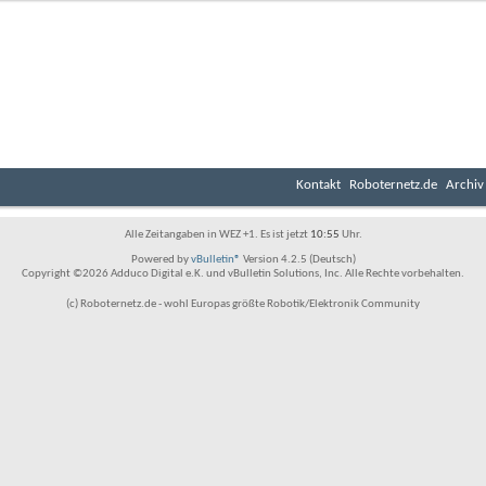
Kontakt
Roboternetz.de
Archiv
Alle Zeitangaben in WEZ +1. Es ist jetzt
10:55
Uhr.
Powered by
vBulletin®
Version 4.2.5 (Deutsch)
Copyright ©2026 Adduco Digital e.K. und vBulletin Solutions, Inc. Alle Rechte vorbehalten.
(c) Roboternetz.de - wohl Europas größte Robotik/Elektronik Community