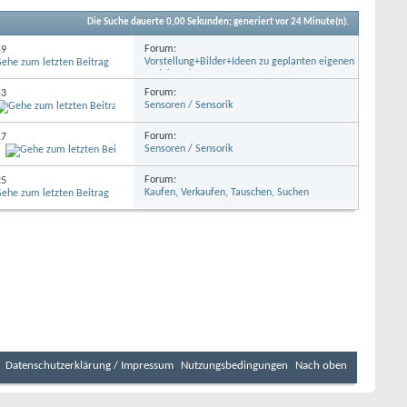
Die Suche dauerte
0,00
Sekunden; generiert vor 24 Minute(n).
Forum:
59
Vorstellung+Bilder+Ideen zu geplanten eigenen
Projekten/Bots
Forum:
53
Sensoren / Sensorik
Forum:
17
Sensoren / Sensorik
4
Forum:
25
Kaufen, Verkaufen, Tauschen, Suchen
Datenschutzerklärung / Impressum
Nutzungsbedingungen
Nach oben