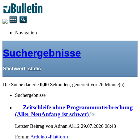
Navigation
Suchergebnisse
Stichwort:
static
Die Suche dauerte
0,00
Sekunden; generiert vor 26 Minute(n).
Suchergebnisse
__ Zeitschleife ohne Programmunterbrechung
(Aller NeuAnfang ist schwer)
Letzter Beitrag von Adnan Ali12 29.07.2026
08:48
Forum:
Arduino -Plattform