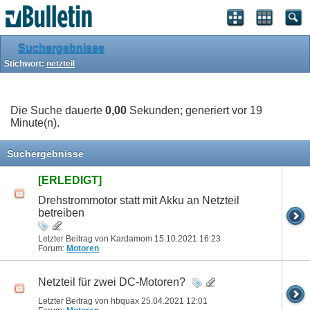
Suchergebnisse
Stichwort:
netzteil
Die Suche dauerte
0,00
Sekunden; generiert vor 19
Minute(n).
Suchergebnisse
[ERLEDIGT]
Drehstrommotor statt mit Akku an Netzteil
betreiben
Letzter Beitrag von Kardamom 15.10.2021
16:23
Forum:
Motoren
Netzteil für zwei DC-Motoren?
Letzter Beitrag von hbquax 25.04.2021
12:01