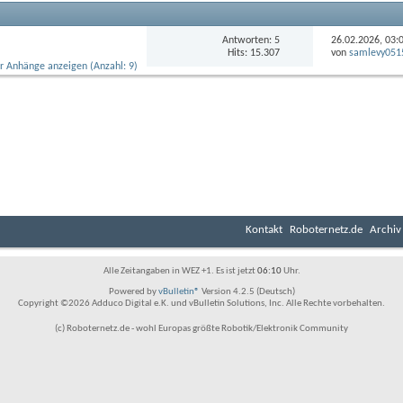
Antworten: 5
26.02.2026,
03:
Hits: 15.307
von
samlevy051
Kontakt
Roboternetz.de
Archiv
Alle Zeitangaben in WEZ +1. Es ist jetzt
06:10
Uhr.
Powered by
vBulletin®
Version 4.2.5 (Deutsch)
Copyright ©2026 Adduco Digital e.K. und vBulletin Solutions, Inc. Alle Rechte vorbehalten.
(c) Roboternetz.de - wohl Europas größte Robotik/Elektronik Community