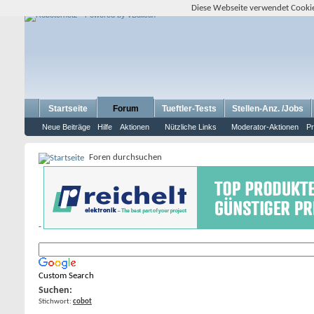
Diese Webseite verwendet Cookie
Startseite
Forum
Tueftler-Tests
Stellen-Anz. /Jobs
Neue Beiträge
Hilfe
Aktionen
Nützliche Links
Moderator-Aktionen
Pr
Foren durchsuchen
-
Custom Search
Suchen:
Stichwort:
cobot