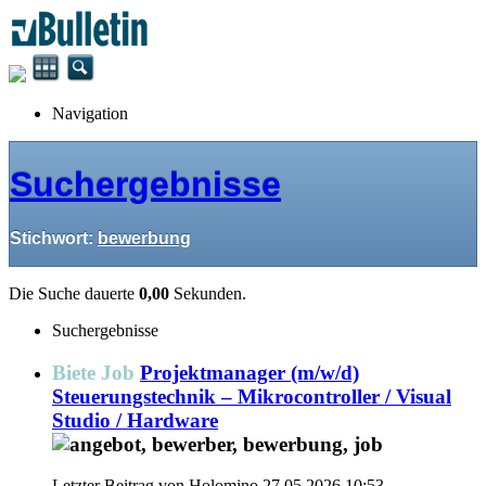
Navigation
Suchergebnisse
Stichwort:
bewerbung
Die Suche dauerte
0,00
Sekunden.
Suchergebnisse
Biete Job
Projektmanager (m/w/d)
Steuerungstechnik – Mikrocontroller / Visual
Studio / Hardware
Letzter Beitrag von Holomino 27.05.2026
10:53