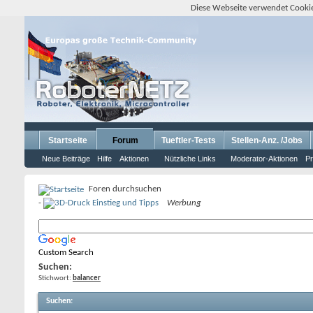
Diese Webseite verwendet Cookie
Startseite
Forum
Tueftler-Tests
Stellen-Anz. /Jobs
Neue Beiträge
Hilfe
Aktionen
Nützliche Links
Moderator-Aktionen
Pr
Foren durchsuchen
-
Werbung
Custom Search
Suchen:
Stichwort:
balancer
Suchen
: