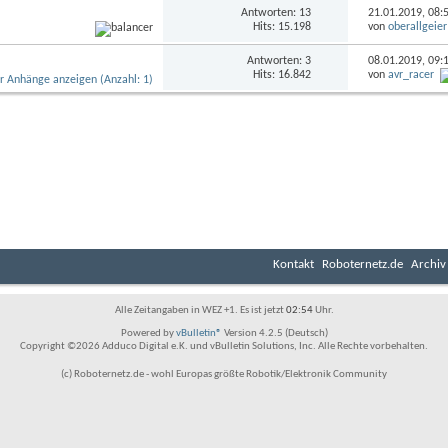
Antworten: 13
21.01.2019,
08:
Hits: 15.198
von
oberallgeier
Antworten: 3
08.01.2019,
09:
Hits: 16.842
von
avr_racer
Kontakt
Roboternetz.de
Archiv
Alle Zeitangaben in WEZ +1. Es ist jetzt
02:54
Uhr.
Powered by
vBulletin®
Version 4.2.5 (Deutsch)
Copyright ©2026 Adduco Digital e.K. und vBulletin Solutions, Inc. Alle Rechte vorbehalten.
(c) Roboternetz.de - wohl Europas größte Robotik/Elektronik Community