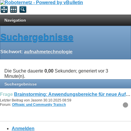
Navigation
Suchergebnisse
Stichwort:
aufnahmetechnologie
Die Suche dauerte
0,00
Sekunden; generiert vor 3
Minute(n).
Suchergebnisse
Frage
Brainstorming: Anwendungsbereiche für neue Aufnahmetechnologie
Letzter Beitrag von Jasonn 30.10.2025
08:59
Forum:
Offtopic und Community Tratsch
Anmelden