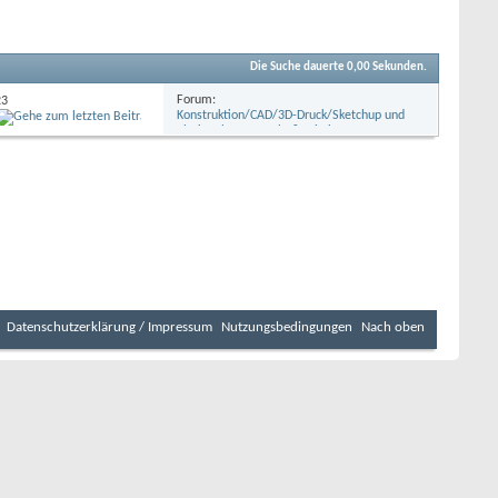
Die Suche dauerte
0,00
Sekunden.
Forum:
23
Konstruktion/CAD/3D-Druck/Sketchup und
Platinenlayout Eagle & Fritzing u.a.
Datenschutzerklärung / Impressum
Nutzungsbedingungen
Nach oben