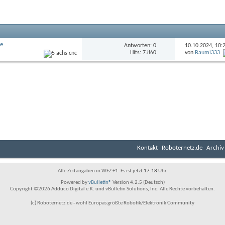
ne
Antworten: 0
10.10.2024,
10:
Hits: 7.860
von
Baumi333
Kontakt
Roboternetz.de
Archiv
Alle Zeitangaben in WEZ +1. Es ist jetzt
17:18
Uhr.
Powered by
vBulletin®
Version 4.2.5 (Deutsch)
Copyright ©2026 Adduco Digital e.K. und vBulletin Solutions, Inc. Alle Rechte vorbehalten.
(c) Roboternetz.de - wohl Europas größte Robotik/Elektronik Community