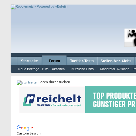
Startseite
Forum
Tueftler-Tests
Stellen-Anz. /Jobs
Neue Beiträge
Hilfe
Aktionen
Nützliche Links
Moderator-Aktionen
Pr
Foren durchsuchen
-
Custom Search