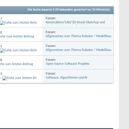
Die Suche dauerte
0,00
Sekunden; generiert vor 34 Minute(n).
Forum:
17
Konstruktion/CAD/3D-Druck/Sketchup und
Platinenlayout Eagle & Fritzing u.a.
Forum:
02
Allgemeines zum Thema Roboter / Modellbau
Forum:
31
Allgemeines zum Thema Roboter / Modellbau
Forum:
36
Open Source Software Projekte
Forum:
13
Software, Algorithmen und KI
a