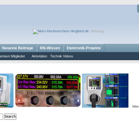
Werbung
Neueste Beiträge
RN-Wissen
Elektronik-Projekte
emium Mitglieder
Aktivitäten
Technik Videos
Wer