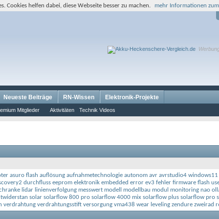
s. Cookies helfen dabei, diese Webseite besser zu machen.
mehr Informationen zum
Werbun
Neueste Beiträge
RN-Wissen
Elektronik-Projekte
emium Mitglieder
Aktivitäten
Technik Videos
ter
asuro flash
auflösung
aufnahmetechnologie
autonom
avr
avrstudio4 windows11
scovery2
durchfluss
eeprom
elektronik
embedded
error
ev3
fehler
firmware
flash us
schranke
lidar
linienverfolgung
messwert
modell
modellbau
modul
monitoring
nao
ol
twiderstan
solar
solarflow 800 pro
solarflow 4000 mix
solarflow plus
solarflow pro
n
verdrahtung
verdrahtungsstift
versorgung
vma438
wear leveling
zendure
zweirad r