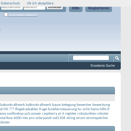
 Datenschutz
Ok ich akzeptiere
Hilfe
Registrieren
Angemeldet bleiben?
g
Erweiterte Suche
bakonkraftwerk
balkonkraftwerk
baum
belegung
bewerber
bewerbung
ed 0% ???
flügelradzähler
frage
funkfernsteuerung
hc-sr04
hems
hilfe
if
lama
oszilloskop
pcb
power
raspberry pi 4
register
robojunkies
roboter
solarllow 4000 mix pro
solarpanel
ssd1306
string
strom
stromspeicher
oboter