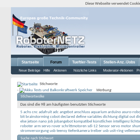
Diese Webseite verwendet Cookie
Startseite
Forum
Tueftler-Tests
Stellen-Anz. /Jobs
Neue Beiträge
Hilfe
Aktionen
Nützliche Links
Moderator-Aktionen
Pr
Stichworte
-
Werbung
Stichwortwolke
Das sind die 98 am häufigsten benutzten Stichworte
5 achs cnc
adafruit
adc
angebot
anschluss
aquarium
arduino
asuro-robo
bit
brainstorming
cobot
declared
define variables
dichtung
digital out
di
else
jetson nano
job
jobangebot
kompatibel
künstlichen intelligenz
licht
roboter arm servo
rover
schrittmotoren
sdi-12
Sensor
servo motor
shun
stromversorgung usb
teensy
tiefenkamera
treiber
usb
usit-ring
velleman
Suche nach Stichwort