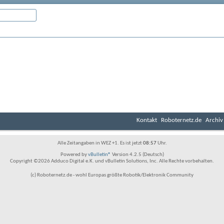
Kontakt
Roboternetz.de
Archiv
Alle Zeitangaben in WEZ +1. Es ist jetzt
08:57
Uhr.
Powered by
vBulletin®
Version 4.2.5 (Deutsch)
Copyright ©2026 Adduco Digital e.K. und vBulletin Solutions, Inc. Alle Rechte vorbehalten.
(c) Roboternetz.de - wohl Europas größte Robotik/Elektronik Community