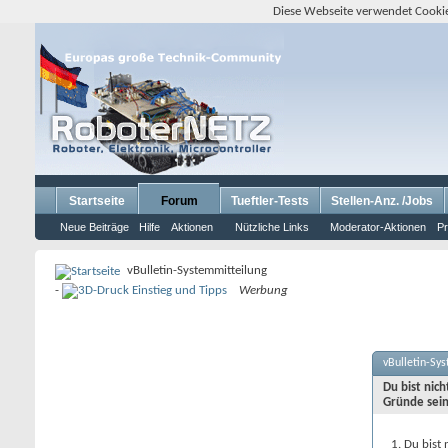
Diese Webseite verwendet Cookie
Startseite
Forum
Tueftler-Tests
Stellen-Anz. /Jobs
Neue Beiträge
Hilfe
Aktionen
Nützliche Links
Moderator-Aktionen
Pr
vBulletin-Systemmitteilung
-
Werbung
vBulletin-Sy
Du bist nic
Gründe sein
Du bist 