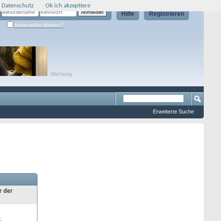
 Datenschutz
Ok ich akzeptiere
Hilfe
Registrieren
Angemeldet bleiben?
Werbung
Erweiterte Suche
r der
.