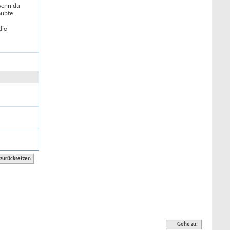
 wenn du
aubte
die
Gehe zu: