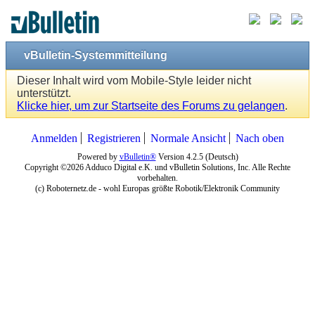
vBulletin-Systemmitteilung
Dieser Inhalt wird vom Mobile-Style leider nicht
unterstützt.
Klicke hier, um zur Startseite des Forums zu gelangen
.
Anmelden
Registrieren
Normale Ansicht
Nach oben
Powered by
vBulletin®
Version 4.2.5 (Deutsch)
Copyright ©2026 Adduco Digital e.K. und vBulletin Solutions, Inc. Alle Rechte
vorbehalten.
(c) Roboternetz.de - wohl Europas größte Robotik/Elektronik Community