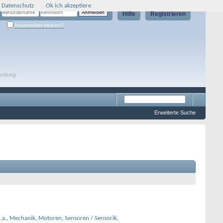
 Datenschutz
Ok ich akzeptiere
Hilfe
Registrieren
Angemeldet bleiben?
erbung
Erweiterte Suche
.a.
,
Mechanik
,
Motoren
,
Sensoren / Sensorik
,