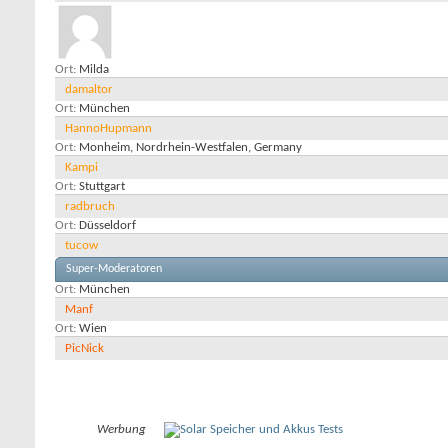
Ort
Milda
damaltor
Ort
München
HannoHupmann
Ort
Monheim, Nordrhein-Westfalen, Germany
Kampi
Ort
Stuttgart
radbruch
Ort
Düsseldorf
tucow
Super-Moderatoren
Ort
München
Manf
Ort
Wien
PicNick
Werbung