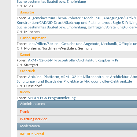
Suche bestimmtes Bauteil bzw. Empfehlung
Ort
Milda
damaltor
Foren:
Allgemeines zum Thema Roboter / Modellbau
,
Anregungen/Kritik/
Konstruktion/CAD/3D-Druck/Sketchup und Platinenlayout Eagle & Fritzing
Suche bestimmtes Bauteil bzw. Empfehlung
,
Umfragen
,
Vorstellung+Bilder
Ort
München
HannoHupmann
Foren:
Jobs/Hilfen/Stellen - Gesuche und Angebote
,
Mechanik
,
Offtopic u
Ort
Monheim, Nordrhein-Westfalen, Germany
Kampi
Foren:
ARM - 32-bit-Mikrocontroller-Architektur
,
Raspberry Pi
Ort
Stuttgart
radbruch
Foren:
Arduino -Plattform
,
ARM - 32-bit-Mikrocontroller-Architektur
,
Atm
Schaltungen und Boards der Projektseite Mikrocontroller-Elektronik.de
Ort
Düsseldorf
tucow
Foren:
VHDL/FPGA Programmierung
Administratoren
Frank
Wartungsservice
Moderatoren
BASTIUniversal