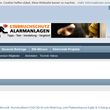
s. Cookies helfen dabei, diese Webseite besser zu machen.
mehr Informationen zum
W
Neueste Beiträge
RN-Wissen
Elektronik-Projekte
emium Mitglieder
Aktivitäten
Technik Videos
ektronik
,
Konstruktion/CAD/3D-Druck/Sketchup und Platinenlayout Eagle & Fritzing u