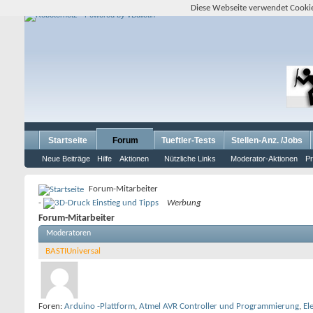
Diese Webseite verwendet Cookie
Startseite
Forum
Tueftler-Tests
Stellen-Anz. /Jobs
Neue Beiträge
Hilfe
Aktionen
Nützliche Links
Moderator-Aktionen
Pr
Forum-Mitarbeiter
-
Werbung
Forum-Mitarbeiter
Moderatoren
BASTIUniversal
Foren:
Arduino -Plattform
,
Atmel AVR Controller und Programmierung
,
El