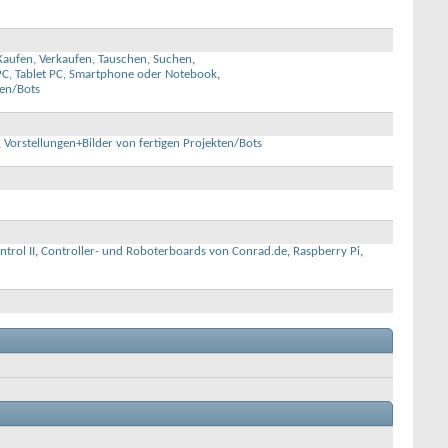
Kaufen, Verkaufen, Tauschen, Suchen
,
PC, Tablet PC, Smartphone oder Notebook
,
ten/Bots
,
Vorstellungen+Bilder von fertigen Projekten/Bots
trol II
,
Controller- und Roboterboards von Conrad.de
,
Raspberry Pi
,