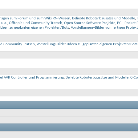
Fragen zum Forum und zum Wiki RN-Wissen
,
Beliebte Roboterbausätze und Modelle
,
 u.a.
,
Offtopic und Community Tratsch
,
Open Source Software Projekte
,
PC-, Pocket 
+Ideen zu geplanten eigenen Projekten/Bots
,
Vorstellungen+Bilder von fertigen Projek
nd Community Tratsch
,
Vorstellung+Bilder+Ideen zu geplanten eigenen Projekten/Bots
el AVR Controller und Programmierung
,
Beliebte Roboterbausätze und Modelle
,
C-Con