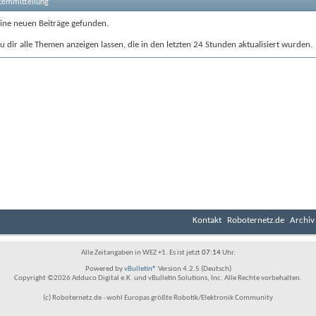
stemmitteilung
ine neuen Beiträge gefunden.
 dir alle Themen anzeigen lassen, die in den letzten 24 Stunden aktualisiert wurden.
Kontakt
Roboternetz.de
Archiv
Alle Zeitangaben in WEZ +1. Es ist jetzt
07:14
Uhr.
Powered by
vBulletin®
Version 4.2.5 (Deutsch)
Copyright ©2026 Adduco Digital e.K. und vBulletin Solutions, Inc. Alle Rechte vorbehalten.
(c) Roboternetz.de - wohl Europas größte Robotik/Elektronik Community