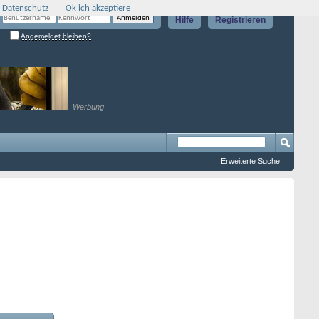
 Datenschutz
Ok ich akzeptiere
Hilfe
Registrieren
Angemeldet bleiben?
Werbung
Erweiterte Suche