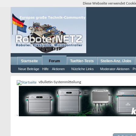
Diese Webseite verwendet Cookie
Startseite
Forum
Tueftler-Tests
Stellen-Anz. /Jobs
Neue Beiträge
Hilfe
Aktionen
Nützliche Links
Moderator-Aktionen
Pr
vBulletin-Systemmitteilung
-